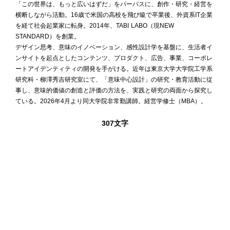
「この世界は、もっと広いはずだ」をパーパスに、創作・研究・経営を
横断しながら活動。16歳で米国の高校を飛び級で卒業後、外資系IT企業
を経て社会起業家に転身。2014年、TABI LABO（現NEW
STANDARD）を創業。
デザイン思考、意味のイノベーション、感性設計学を基盤に、生活者イ
ンサイトを起点としたコンテンツ、プロダクト、広告、事業、コーポレ
ートアイデンティティの開発を手がける。近年は東京大学大学院工学系
研究科・柳澤秀吉研究室にて、「意味中心設計」の研究・教育活動に従
事し、意味的価値の創造と評価の方法を、実践と研究の両面から探究し
ている。2026年4月より同大学院非常勤講師。経営学修士（MBA）。
307文字
COPY