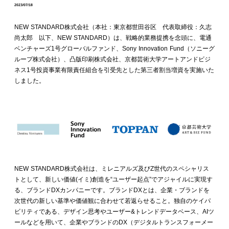
2023/07/18
NEW STANDARD株式会社（本社：東京都世田谷区 代表取締役：久志
尚太郎 以下、NEW STANDARD）は、戦略的業務提携を念頭に、電通
ベンチャーズ1号グローバルファンド、Sony Innovation Fund（ソニーグ
ループ株式会社）、凸版印刷株式会社、京都芸術大学アートアンドビジ
ネス1号投資事業有限責任組合を引受先とした第三者割当増資を実施いた
しました。
NEW STANDARD株式会社は、ミレニアルズ及びZ世代のスペシャリス
トとして、新しい価値(イミ)創造を“ユーザー起点”でアジャイルに実現す
る、ブランドDXカンパニーです。ブランドDXとは、企業・ブランドを
次世代の新しい基準や価値観に合わせて若返らせること。独自のケイパ
ビリティである、デザイン思考やユーザー&トレンドデータベース、AIツ
ールなどを用いて、企業やブランドのDX（デジタルトランスフォーメー