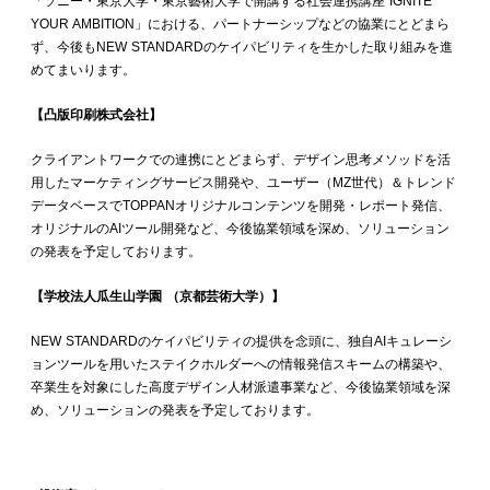
「ソニー・東京大学・東京藝術大学で開講する社会連携講座 IGNITE
YOUR AMBITION」における、パートナーシップなどの協業にとどまら
ず、今後もNEW STANDARDのケイパビリティを生かした取り組みを進
めてまいります。
【凸版印刷株式会社】
クライアントワークでの連携にとどまらず、デザイン思考メソッドを活
用したマーケティングサービス開発や、ユーザー（MZ世代）＆トレンド
データベースでTOPPANオリジナルコンテンツを開発・レポート発信、
オリジナルのAIツール開発など、今後協業領域を深め、ソリューション
の発表を予定しております。
【学校法人瓜生山学園 （京都芸術大学）】
NEW STANDARDのケイパビリティの提供を念頭に、独自AIキュレーシ
ョンツールを用いたステイクホルダーへの情報発信スキームの構築や、
卒業生を対象にした高度デザイン人材派遣事業など、今後協業領域を深
め、ソリューションの発表を予定しております。