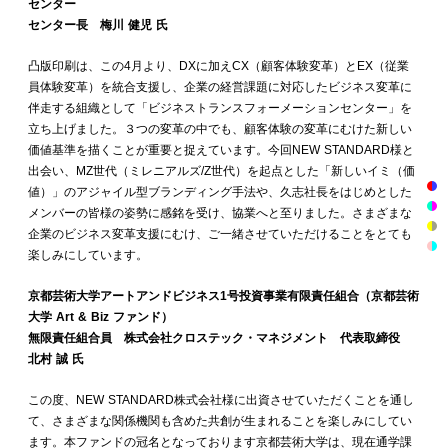
センター
センター長 梅川 健児 氏
凸版印刷は、この4月より、DXに加えCX（顧客体験変革）とEX（従業
員体験変革）を統合支援し、企業の経営課題に対応したビジネス変革に
伴走する組織として「ビジネストランスフォーメーションセンター」を
立ち上げました。３つの変革の中でも、顧客体験の変革にむけた新しい
価値基準を描くことが重要と捉えています。今回NEW STANDARD様と
出会い、MZ世代（ミレニアルズ/Z世代）を起点とした「新しいイミ（価
値）」のアジャイル型ブランディング手法や、久志社長をはじめとした
メンバーの皆様の姿勢に感銘を受け、協業へと至りました。さまざまな
企業のビジネス変革支援にむけ、ご一緒させていただけることをとても
楽しみにしています。
京都芸術大学アートアンドビジネス1号投資事業有限責任組合（京都芸術
大学 Art & Biz ファンド）
無限責任組合員 株式会社クロステック・マネジメント 代表取締役
北村 誠 氏
この度、NEW STANDARD株式会社様に出資させていただくことを通し
て、さまざまな関係機関も含めた共創が生まれることを楽しみにしてい
ます。本ファンドの冠名となっております京都芸術大学は、現在通学課