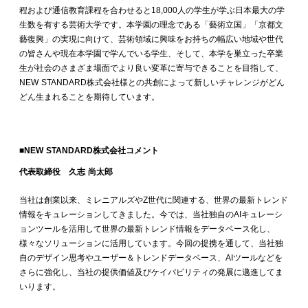
程および通信教育課程を合わせると18,000人の学生が学ぶ日本最大の学
生数を有する芸術大学です。本学園の理念である「藝術立国」「京都文
藝復興」の実現に向けて、芸術領域に興味をお持ちの幅広い地域や世代
の皆さんや現在本学園で学んでいる学生、そして、本学を巣立った卒業
生が社会のさまざま場面でより良い変革に寄与できることを目指して、
NEW STANDARD株式会社様との共創によって新しいチャレンジがどん
どん生まれることを期待しています。
■NEW STANDARD株式会社コメント
代表取締役 久志 尚太郎
当社は創業以来、ミレニアルズやZ世代に関連する、世界の最新トレンド
情報をキュレーションしてきました。今では、当社独自のAIキュレーシ
ョンツールを活用して世界の最新トレンド情報をデータベース化し、
様々なソリューションに活用しています。今回の提携を通して、当社独
自のデザイン思考やユーザー＆トレンドデータベース、AIツールなどを
さらに強化し、当社の提供価値及びケイパビリティの発展に邁進してま
いります。