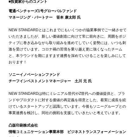
■投資家からのコメント
電通ベンチャーズ1号グローバルファンド
マネージング・パートナー 笹本 康太郎 氏
NEW STANDARDとはこれまでにもいくつかの協業事例でご一緒させて
いただきましたが、新しい価値創造に向けて常に前向きに、周囲をポジ
ティブに巻き込みながら取り組みを進めてしていく姿勢には、いつも刺
激を受けています。コロナ禍の苦境を乗り越え更に強くなったチーム
と、本ラウンドを期にますます連携を深めていけることを楽しみにして
おります！
ソニーイノベーションファンド
チーフインベストメントマネージャー 土川 元 氏
NEW STANDARDは特にミレニアル世代やZ世代への価値提供と、ブラ
ンドやプロダクトに対する価値の再定義を得意とした、着実に成長を続
けているスタートアップと認識しています。今後もソニーグループとの
事業連携を検討し、同社の挑戦を支援していきたいと考えています。
凸版印刷株式会社
情報コミュニケーション事業本部 ビジネストランスフォーメーション