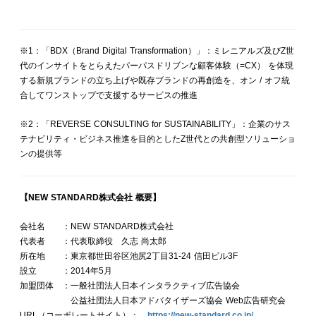
※1：「BDX（Brand Digital Transformation）」：ミレニアルズ及びZ世
代のインサイトをとらえたパーパスドリブンな顧客体験（=CX） を体現
する新規ブランドの立ち上げや既存ブランドの再創造を、オン / オフ統
合してワンストップで支援するサービスの推進
※2：「REVERSE CONSULTING for SUSTAINABILITY」：企業のサス
テナビリティ・ビジネス推進を目的としたZ世代との共創型ソリューショ
ンの提供等
【NEW STANDARD株式会社 概要】
会社名 ：NEW STANDARD株式会社
代表者 ：代表取締役 久志 尚太郎
所在地 ：東京都世田谷区池尻2丁目31-24 信田ビル3F
設立 ：2014年5月
加盟団体 ：一般社団法人日本インタラクティブ広告協会
公益社団法人日本アドバタイザーズ協会 Web広告研究会
URL（コーポレートサイト）：
https://new-standard.co.jp/