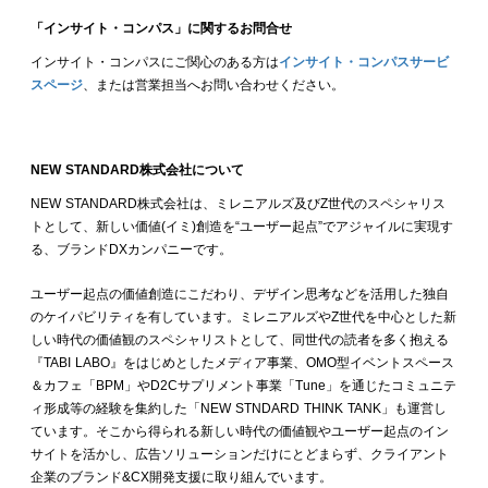
「インサイト・コンパス」に関するお問合せ
インサイト・コンパスにご関心のある方は
インサイト・コンパスサービ
スページ
、または営業担当へお問い合わせください。
NEW STANDARD株式会社について
NEW STANDARD株式会社は、ミレニアルズ及びZ世代のスペシャリス
トとして、新しい価値(イミ)創造を“ユーザー起点”でアジャイルに実現す
る、ブランドDXカンパニーです。
ユーザー起点の価値創造にこだわり、デザイン思考などを活用した独自
のケイパビリティを有しています。ミレニアルズやZ世代を中心とした新
しい時代の価値観のスペシャリストとして、同世代の読者を多く抱える
『TABI LABO』をはじめとしたメディア事業、OMO型イベントスペース
＆カフェ「BPM」やD2Cサプリメント事業「Tune」を通じたコミュニテ
ィ形成等の経験を集約した「NEW STNDARD THINK TANK」も運営し
ています。そこから得られる新しい時代の価値観やユーザー起点のイン
サイトを活かし、広告ソリューションだけにとどまらず、クライアント
企業のブランド&CX開発支援に取り組んでいます。