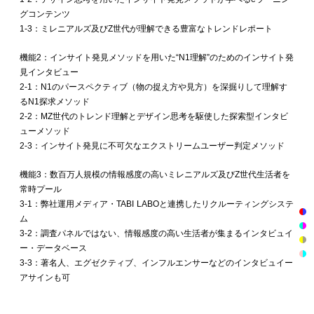
グコンテンツ
1-3：ミレニアルズ及びZ世代が理解できる豊富なトレンドレポート
機能2：インサイト発見メソッドを用いた“N1理解”のためのインサイト発
見インタビュー
2-1：N1のパースペクティブ（物の捉え方や見方）を深掘りして理解す
るN1探求メソッド
2-2：MZ世代のトレンド理解とデザイン思考を駆使した探索型インタビ
ューメソッド
2-3：インサイト発見に不可欠なエクストリームユーザー判定メソッド
機能3：数百万人規模の情報感度の高いミレニアルズ及びZ世代生活者を
常時プール
3-1：弊社運用メディア・TABI LABOと連携したリクルーティングシステ
ム
3-2：調査パネルではない、情報感度の高い生活者が集まるインタビュイ
ー・データベース
3-3：著名人、エグゼクティブ、インフルエンサーなどのインタビュイー
アサインも可