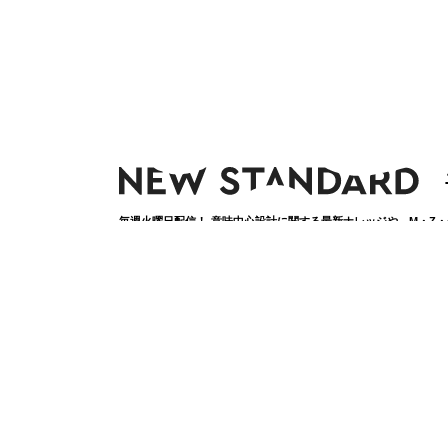
毎週火曜日配信！ 意味中心設計に関する最新ナレッジや、M・Z
詳しくはコチラ＞