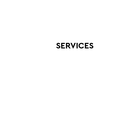
SERVICES
WORKS
NEWS
CAREERS
ABOUT