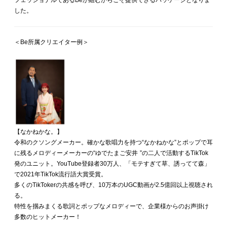
フェッショナルであるBeが組むからこそ提供できるパッケージとなりま
した。
＜Be所属クリエイター例＞
【なかねかな。】
令和のクソングメーカー。確かな歌唱⼒を持つ“なかねかな”とポップで⽿
に残るメロディーメーカーの“ゆでたまご安井 ”の⼆⼈で活動するTikTok
発のユニット。YouTube登録者30万人、「モテすぎて草、誘ってて森」
で2021年TikTok流行語大賞受賞。
多くのTikTokerの共感を呼び、10万本のUGC動画が2.5億回以上視聴され
る。
特性を掴みまくる歌詞とポップなメロディーで、企業様からのお声掛け
多数のヒットメーカー！