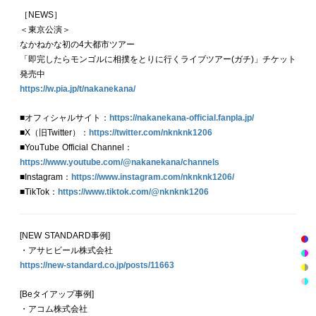
［NEWS］
＜東京公演＞
なかねかな初の4大都市ツアー
「即完したらモンゴルに相撲をとりに行くライブツアー(ガチ)」チケット
発売中
https://w.pia.jp/t/nakanekana/
■オフィシャルサイト：
https://nakanekana-official.fanpla.jp/
■X（旧Twitter）：
https://twitter.com/nknknk1206
■YouTube Official Channel：
https://www.youtube.com/@nakanekana/channels
■Instagram：
https://www.instagram.com/nknknk1206/
■TikTok：
https://www.tiktok.com/@nknknk1206
[NEW STANDARD事例]
・アサヒビール株式会社
https://new-standard.co.jp/posts/11663
[Beタイアップ事例]
・アコム株式会社