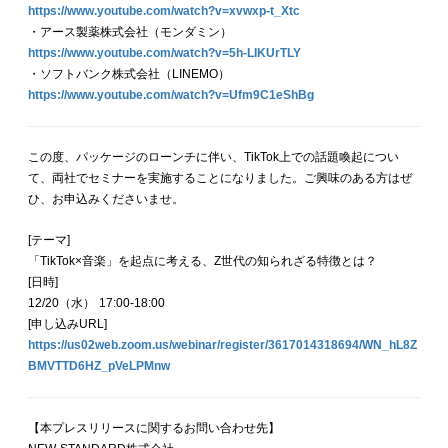
https://www.youtube.com/watch?v=xvwxp-t_Xtc
・アース製薬株式会社（モンダミン）
https://www.youtube.com/watch?v=5h-LIKUrTLY
・ソフトバンク株式会社（LINEMO）
https://www.youtube.com/watch?v=Ufm9C1eShBg
この度、パッケージのローンチに伴い、TikTok上での話題喚起につい
て、両社でセミナーを実施することになりました。ご興味のある方はぜ
ひ、お申込みくださいませ。
[テーマ]
「TikTok×音楽」を起点に考える、Z世代の知られざる特徴とは？
[日時]
12/20（水） 17:00-18:00
[申し込みURL]
https://us02web.zoom.us/webinar/register/3617014318694/WN_hL8Z
BMVTTD6HZ_pVeLPMnw
【本プレスリリースに関するお問い合わせ先】