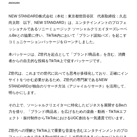
2023/12/04
NEW STANDARD株式会社（本社：東京都世田谷区 代表取締役：久志
尚太郎 以下、NEW STANDARD）は、エンタテインメントのプロフェ
ッショナルであるソニーミュージック ソーシャルクリエイターズレーベ
ルBeとの協業に伴い、TikTok内において「ブランド認知バズ」を起こす
コミュニケーションパッケージをローンチしました。
本パッケージは、Z世代を起点として「ブランド/商品名」を含む、消費
者からの自主的な投稿をTikTok上で促すパッケージです。
Z世代は、これまでの世代に比べても思考が多様化しており、正確にイン
サイトをつかむ必要があるため、Z世代の専門家であるNEW
STANDARDが独自のリサーチ方法（アジャイルリサーチ）を活用して、
明らかにします。
その上で、ソーシャルクリエイターに特化したビジネスを展開するBeの
力を借り、「ブランド/商品名」を広げるための楽曲・動画・TikTokエフ
ェクト・振付制作からTikTokにおけるUGC創出を一気通貫で行います。
Z世代への理解とTikTok上で重要な音楽を含むエンタテインメントのプロ