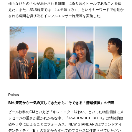
様々なひとの「心が満たされる瞬間」に寄り添うビールであることを伝
えた。また、SNS施策では「#エモ味（み）」というキーワードで心動か
される瞬間を切り取るインフルエンサー施策等を実施した。
Points
BIの策定から一気通貫してきたからこそできる「情緒価値」の伝達
ビール飲料のCMといえば「キレ・コク・味わい」といった物性価値にメ
ッセージの重きが置かれがちな中、『ASAHI WHITE BEER』は情緒的価
値を丁寧に伝えることにフォーカス。NEW STANDARDはブランドアイ
デンティティ（BI）の策定からすべてのプロセスに伴走させていただい