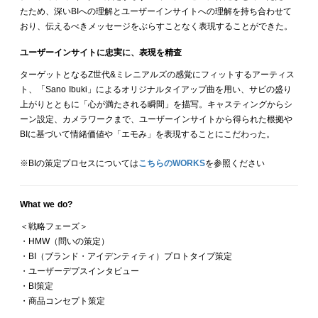
たため、深いBIへの理解とユーザーインサイトへの理解を持ち合わせて
おり、伝えるべきメッセージをぶらすことなく表現することができた。
ユーザーインサイトに忠実に、表現を精査
ターゲットとなるZ世代&ミレニアルズの感覚にフィットするアーティス
ト、「Sano Ibuki」によるオリジナルタイアップ曲を用い、サビの盛り
上がりとともに「心が満たされる瞬間」を描写。キャスティングからシ
ーン設定、カメラワークまで、ユーザーインサイトから得られた根拠や
BIに基づいて情緒価値や「エモみ」を表現することにこだわった。
※BIの策定プロセスについては
こちらのWORKS
を参照ください
What we do?
＜戦略フェーズ＞
・HMW（問いの策定）
・BI（ブランド・アイデンティティ）プロトタイプ策定
・ユーザーデプスインタビュー
・BI策定
・商品コンセプト策定