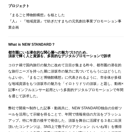
プロジェクト
『まるごと博物館構想』を核とした
『人』・『地域資源』で紡ぎだすまちの元気創出事業プロモーション事
業企画
What is NEW STANDARD？
都市圏にいる潜在的な関心層への魅力づけのため、
須坂で輝く人と資源を、多面的なデジタルプロモーションで訴求
コロナ禍で国内旅行の魅力に改めて注目が集まる昨今、都市圏の潜在的
な旅行ニーズを持った層に須坂市の魅力に気づいてもらうにはどうした
らよいか。『まるごと博物館構想』に代表されるように、市全体が多様
な地域資源をもつ須坂市の魅力を「イロトリドリの須坂」と題し、動画×
記事×インフルエンサー起用という多面的デジタルプロモーションで年間
を通じて訴求した。
弊社で開発〜制作した記事・動画共に、NEW STANDARD独自の分析ツ
ールを活用して示唆を得ることで、年間で情報発信の方法をブラッシュ
アップ。特に年度の後半で発信した、須坂を舞台に活躍する３名に出演
頂いたコンテンツは、SNS上で数千のリアクション（いいね等）を獲得