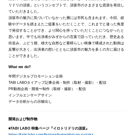
リドリの須坂」というコンセプトで、須坂市のさまざまな資源を発信し
ていただきました。
須坂市の魅力に気づいていなかった層には市民も含まれます。今回、経
験やデータを踏まえたご提案をいただくことで、これまでと違った角度
で発信することができ、より関心を持っていただくことにつながったと
思います。中でも出演者がみずからの言葉で語っていただき、歴史ある
街並み、ぶどう畑、雄大な自然など素晴らしい映像で構成された動画は
反響が大きく、出演者の想いとともに須坂市の魅力を多くの方に届ける
ことができました。
What we do?
年間デジタルプロモーション企画
TABI LABOタイアップ記事企画・制作（取材・撮影）・配信
PR動画企画・開発〜制作（取材・撮影）・配信
インフルエンサーアサイン
データ分析からの示唆出し
開発および
制作物
■TABI LABO 特集ページ『イロトリドリの須坂』
https://tabi-labo.com/feature/irotoridori-no-suzaka