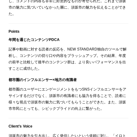
し、コメントの内容も非常に好意的なものが寄せられた。これまで須坂
市の魅力に気づいていなかった層に、須坂市の魅力を伝えることができ
た。
Points
年間を通じたコンテンツPDCA
記事や動画に対する読者の反応を、NEW STANDARD独自のツールで解
析し、コンテンツの切り口や内容をブラッシュアップ。その結果、年度
の前半と比較して後半のコンテンツ群は、より良いパフォーマンスを出
すことに成功した。
都市圏のインフルエンサー×地方の有識者
都市圏のユーザーにエンゲージメントをもつSNSインフルエンサーをア
サインするだけでなく、須坂市の有識者にも協力を得ることで、読者に
様々な視点で須坂市の魅力に気づいてもらうことができた。また、須坂
市市民にとっても、シビックプライドの向上に繋がった。
Client’s Voice
須坂市の魅力を引き出し、広く発信したいという依頼に対し、「イロト