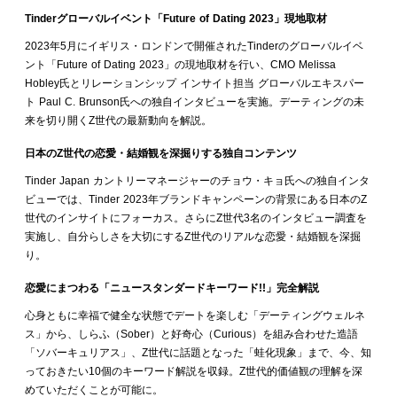
Tinderグローバルイベント「Future of Dating 2023」現地取材
2023年5月にイギリス・ロンドンで開催されたTinderのグローバルイベ
ント「Future of Dating 2023」の現地取材を行い、CMO Melissa
Hobley氏とリレーションシップ インサイト担当 グローバルエキスパー
ト Paul C. Brunson氏への独自インタビューを実施。デーティングの未
来を切り開くZ世代の最新動向を解説。
日本のZ世代の恋愛・結婚観を深掘りする独自コンテンツ
Tinder Japan カントリーマネージャーのチョウ・キョ氏への独自インタ
ビューでは、Tinder 2023年ブランドキャンペーンの背景にある日本のZ
世代のインサイトにフォーカス。さらにZ世代3名のインタビュー調査を
実施し、自分らしさを大切にするZ世代のリアルな恋愛・結婚観を深掘
り。
恋愛にまつわる「ニュースタンダードキーワード!!」完全解説
心身ともに幸福で健全な状態でデートを楽しむ「デーティングウェルネ
ス」から、しらふ（Sober）と好奇心（Curious）を組み合わせた造語
「ソバーキュリアス」、Z世代に話題となった「蛙化現象」まで、今、知
っておきたい10個のキーワード解説を収録。Z世代的価値観の理解を深
めていただくことが可能に。