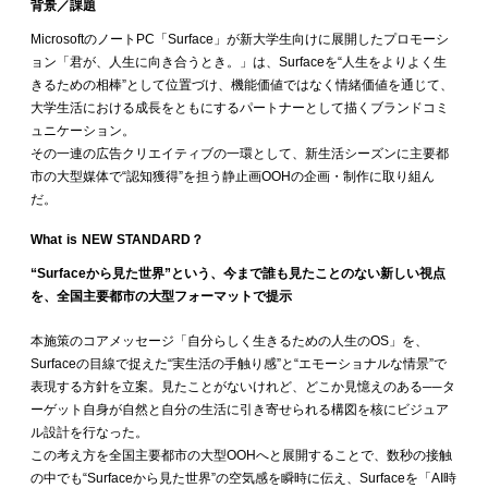
背景／課題
MicrosoftのノートPC「Surface」が新大学生向けに展開したプロモーシ
ョン「君が、人生に向き合うとき。」は、Surfaceを“人生をよりよく生
きるための相棒”として位置づけ、機能価値ではなく情緒価値を通じて、
大学生活における成長をともにするパートナーとして描くブランドコミ
ュニケーション。
その一連の広告クリエイティブの一環として、新生活シーズンに主要都
市の大型媒体で“認知獲得”を担う静止画OOHの企画・制作に取り組ん
だ。
What is NEW STANDARD？
“Surfaceから見た世界”という、今まで誰も見たことのない新しい視点
を、全国主要都市の大型フォーマットで提示
本施策のコアメッセージ「自分らしく生きるための人生のOS」を、
Surfaceの目線で捉えた“実生活の手触り感”と“エモーショナルな情景”で
表現する方針を立案。見たことがないけれど、どこか見憶えのある──タ
ーゲット自身が自然と自分の生活に引き寄せられる構図を核にビジュア
ル設計を行なった。
この考え方を全国主要都市の大型OOHへと展開することで、数秒の接触
の中でも“Surfaceから見た世界”の空気感を瞬時に伝え、Surfaceを「AI時