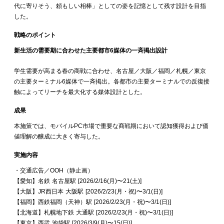
代に寄りそう、頼もしい相棒」としての姿を記憶として残す設計を目指
した。
戦略のポイント
新生活の需要期に合わせた主要都市6媒体の一斉掲出設計
学生需要が高まる春の商戦に合わせ、名古屋／大阪／福岡／札幌／東京
の主要ターミナル6媒体で一斉掲出。各都市の主要ターミナルでの反復接
触によってリーチを最大化する媒体設計とした。
成果
本施策では、モバイルPC市場で重要な商戦期において認知獲得および価
値理解の醸成に大きく寄与した。
実施内容
・交通広告／OOH（静止画）
【愛知】名鉄 名古屋駅 [2026/2/16(月)〜21(土)]
【大阪】JR西日本 大阪駅 [2026/2/23(月・祝)〜3/1(日)]
【福岡】西鉄福岡（天神）駅 [2026/2/23(月・祝)〜3/1(日)]
【北海道】札幌地下鉄 大通駅 [2026/2/23(月・祝)〜3/1(日)]
【東京】西武 池袋駅 [2026/3/9(月)〜15(日)]