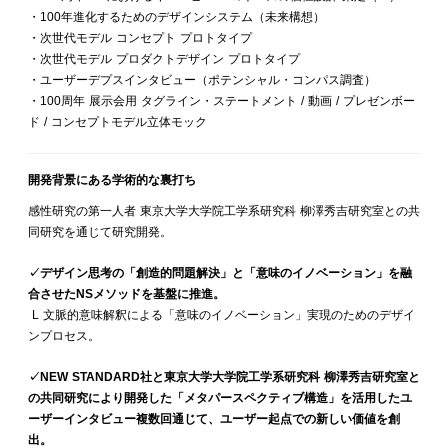
・100年進化するためのデザインシステム（未来構想）
・次世代モデル コンセプト プロトタイプ
・次世代モデル プロダクトデザイン プロトタイプ
・ユーザーデプスインタビュー（ポテンシャル・コンパス調査）
・100周年 展示会用 タグライン・ステートメント / 動画 / プレゼンボー
ド / コンセプトモデル立体モック
開発背景にある学術的な裏打ち
感性研究の第一人者 東京大学大学院工学系研究科 柳澤秀吉研究室との共
同研究を通じて研究開発。
✓デザイン思考の「創造的問題解決」と「意味のイノベーション」を融
合させたNSメソッドを基盤に推進。
L 文脈的意味解釈による「意味のイノベーション」実現のためのデザイ
ンプロセス。
✓NEW STANDARD社と東京大学大学院工学系研究科 柳澤秀吉研究室と
の共同研究により開発した「メタパースペクティブ構造」を活用したユ
ーザーインタビュー複数回通じて、ユーザー起点での新しい価値を創
出。