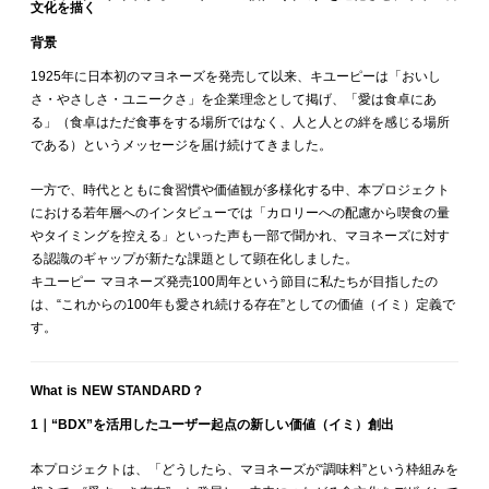
文化を描く
背景
1925年に日本初のマヨネーズを発売して以来、キユーピーは「おいし
さ・やさしさ・ユニークさ」を企業理念として掲げ、「愛は食卓にあ
る」（食卓はただ食事をする場所ではなく、人と人との絆を感じる場所
である）というメッセージを届け続けてきました。
一方で、時代とともに食習慣や価値観が多様化する中、本プロジェクト
における若年層へのインタビューでは「カロリーへの配慮から喫食の量
やタイミングを控える」といった声も一部で聞かれ、マヨネーズに対す
る認識のギャップが新たな課題として顕在化しました。
キユーピー マヨネーズ発売100周年という節目に私たちが目指したの
は、“これからの100年も愛され続ける存在”としての価値（イミ）定義で
す。
What is NEW STANDARD？
1｜“BDX”を活用したユーザー起点の新しい価値（イミ）創出
本プロジェクトは、「どうしたら、マヨネーズが“調味料”という枠組みを