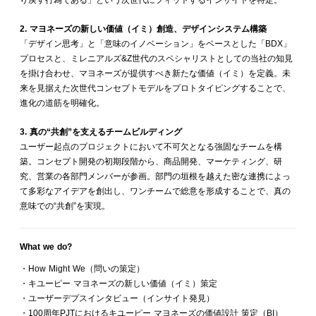
り戻す行為である」という次世代にフィットするインサイトを特定。
2. マヨネーズの新しい価値（イミ）創造、デザインシステム構築
「デザイン思考」と「意味のイノベーション」をベースとした「BDX」
プロセスと、ミレニアルズ&Z世代のスペシャリストとしての当社の知見
を掛け合わせ、マヨネーズが提供すべき新たな価値（イミ）を定義。未
来を見据えた次世代コンセプトモデルをプロトタイピングすることで、
進化の道筋を明確化。
3. 真の“共創”を支えるチームビルディング
ユーザー起点のプロジェクトにおいて不可欠となる強固なチームを構
築。コンセプト開発の初期段階から、商品開発、マーケティング、研
究、営業の各部門メンバーが参画。部門の垣根を越えた密な連携によっ
て多彩なアイデアを創出し、ワンチームで総意を形成することで、真の
意味での“共創”を実現。
What we do?
・How Might We（問いの策定）
・キユーピー マヨネーズの新しい価値（イミ）策定
・ユーザーデプスインタビュー（インサイト発見）
・100周年PJTにおけるキユーピー マヨネーズの価値設計 策定（BI）