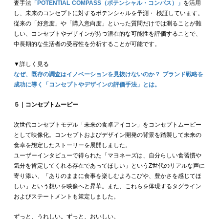
査手法
「POTENTIAL COMPASS（ポテンシャル・コンパス）」
を活用
し、未来のコンセプトに対するポテンシャルを予測・ 検証しています。
従来の「好意度」や「購入意向度」といった質問だけでは測ることが難
しい、コンセプトやデザインが持つ潜在的な可能性を評価することで、
中長期的な生活者の受容性を分析することが可能です。
▼詳しく見る
なぜ、既存の調査はイノベーションを見抜けないのか？ ブランド戦略を
成功に導く「コンセプトやデザインの評価手法」とは。
５｜コンセプトムービー
次世代コンセプトモデル「未来の食卓アイコン」をコンセプトムービー
として映像化。コンセプトおよびデザイン開発の背景を踏襲して未来の
食卓を想定したストーリーを展開しました。
ユーザーインタビューで得られた「マヨネーズは、自分らしい食習慣や
気分を肯定してくれる存在であってほしい」というZ世代のリアルな声に
寄り添い、「ありのままに食事を楽しむよろこびや、豊かさを感じてほ
しい」という想いを映像へと昇華。また、これらを体現するタグライン
およびステートメントも策定しました。
ずっと、うれしい。ずっと、おいしい。