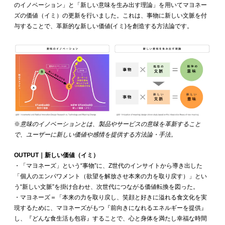
のイノベーション」と「新しい意味を生み出す理論」を用いてマヨネー
ズの価値（イミ）の更新を行いました。これは、事物に新しい文脈を付
与することで、革新的な新しい価値(イミ)を創造する方法論です。
※
意味のイノベーションとは、製品やサービスの意味を革新すること
で、ユーザーに新しい価値や感情を提供する方法論・手法。
OUTPUT｜新しい価値（イミ）
・「マヨネーズ」という“事物”に、Z世代のインサイトから導き出した
「個人のエンパワメント（欲望を解放させ本来の力を取り戻す）」とい
う“新しい文脈”を掛け合わせ、次世代につながる価値転換を図った。
・マヨネーズ＝「本来の力を取り戻し、笑顔と好きに溢れる食文化を実
現するために、マヨネーズがもつ『前向きになれるエネルギーを提供』
し、『どんな食生活も包容』することで、心と身体を満たし幸福な時間