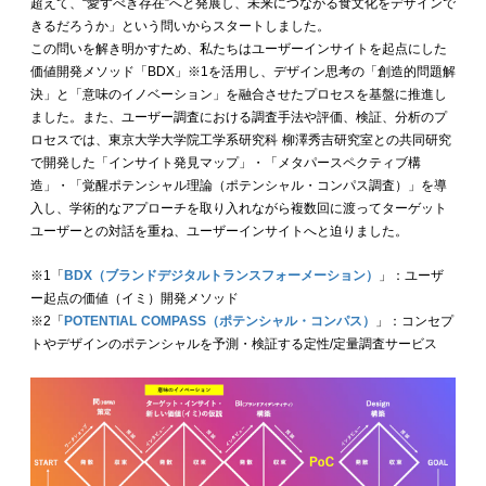
超えて、“愛すべき存在”へと発展し、未来につながる食文化をデザインで
きるだろうか」という問いからスタートしました。
この問いを解き明かすため、私たちはユーザーインサイトを起点にした
価値開発メソッド「BDX」※1を活用し、デザイン思考の「創造的問題解
決」と「意味のイノベーション」を融合させたプロセスを基盤に推進し
ました。また、ユーザー調査における調査手法や評価、検証、分析のプ
ロセスでは、東京大学大学院工学系研究科 柳澤秀吉研究室との共同研究
で開発した「インサイト発見マップ」・「メタパースペクティブ構
造」・「覚醒ポテンシャル理論（ポテンシャル・コンパス調査）」を導
入し、学術的なアプローチを取り入れながら複数回に渡ってターゲット
ユーザーとの対話を重ね、ユーザーインサイトへと迫りました。
※1「
BDX（ブランドデジタルトランスフォーメーション）
」：ユーザ
ー起点の価値（イミ）開発メソッド
※2「
POTENTIAL COMPASS（ポテンシャル・コンパス）
」：コンセプ
トやデザインのポテンシャルを予測・検証する定性/定量調査サービス