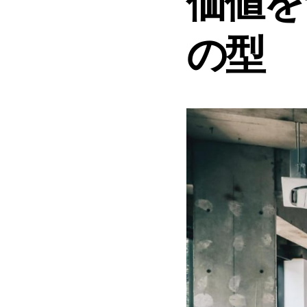
価値を
の型