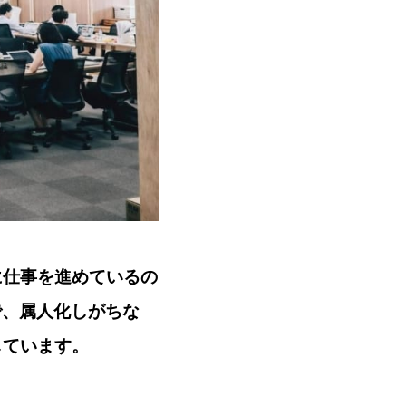
に仕事を進めているの
で、属人化しがちな
しています。