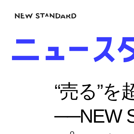
“売る”を
──NEW