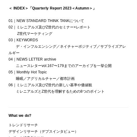
＜ INDEX＞「Quarterly Report 2023＜Autumn＞」
01｜NEW STANDARD THINK TANKについて
02｜ミレニアルズ及びZ世代のセミナー×レポート
Z世代マーケティング
03｜KEYWORDS
デ・インフルエンシング／ネイチャーポジティブ／サプライズアレ
ルギー
04｜NEWS LETTER archive
ニュースレターvol.167〜179までのアーカイブを一挙公開
05｜Monthly Hot Topic
睡眠／アグリカルチャー／都市計画
06｜ミレニアルズ及びZ世代の新しい基準や価値観
ミレニアルズとZ世代を理解するための8つのポイント
What we do?
トレンドリサーチ
デザインリサーチ（デプスインタビュー）