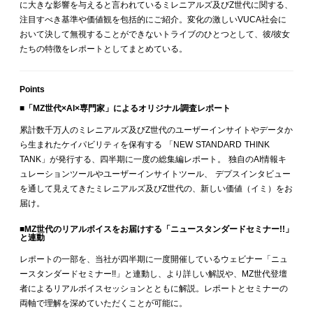
に大きな影響を与えると言われているミレニアルズ及びZ世代に関する、
注目すべき基準や価値観を包括的にご紹介。変化の激しいVUCA社会に
おいて決して無視することができないトライブのひとつとして、彼/彼女
たちの特徴をレポートとしてまとめている。
Points
■
「MZ世代×AI×専門家」によるオリジナル調査レポート
累計数千万人のミレニアルズ及びZ世代のユーザーインサイトやデータか
ら生まれたケイパビリティを保有する 「NEW STANDARD THINK
TANK」が発行する、四半期に一度の総集編レポート。 独自のAI情報キ
ュレーションツールやユーザーインサイトツール、 デプスインタビュー
を通して見えてきたミレニアルズ及びZ世代の、新しい価値（イミ）をお
届け。
■
MZ世代のリアルボイスをお届けする「ニュースタンダードセミナー!!」
と連動
レポートの一部を、当社が四半期に一度開催しているウェビナー「ニュ
ースタンダードセミナー!!」と連動し、より詳しい解説や、MZ世代登壇
者によるリアルボイスセッションとともに解説。レポートとセミナーの
両軸で理解を深めていただくことが可能に。