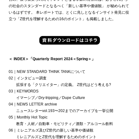
の社会のスタンダードとなるべく「新しい基準や価値観」 が秘められて
いるはずです。 本レポートでは、とくに兆しとなるインサイト発見に役
立つ「Z世代を理解するための16のポイント」も掲載しました。
＜ INDEX＞「Quarterly Report 2024＜Spring＞」
01｜NEW STANDARD THINK TANKについて
02｜インタビュー調査
拡張する「クリエイター」の定義。 Z世代はどう考える?
03｜KEYWORDS
イマーシブ／Dry-tripping／Dupe Culture
04｜NEWS LETTER archive
ニュースレターvol.193〜202までのアーカイブを一挙公開
05｜Monthly Hot Topic
教育・人材／自動車・モビリティ／酒類・アルコール飲料
06｜ミレニアルズ及びZ世代の新しい基準や価値観
ミレニアルズとZ世代を理解するためのポイント