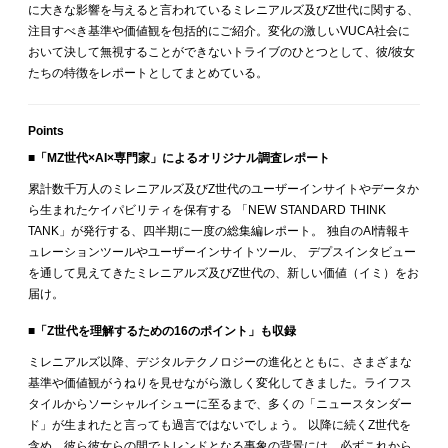
に大きな影響を与えると言われているミレニアルズ及びZ世代に関する、
注目すべき基準や価値観を包括的にご紹介。変化の激しいVUCA社会に
おいて決して無視することができないトライブのひとつとして、彼/彼女
たちの特徴をレポートとしてまとめている。
Points
■
「MZ世代×AI×専門家」によるオリジナル調査レポート
累計数千万人のミレニアルズ及びZ世代のユーザーインサイトやデータか
ら生まれたケイパビリティを保有する 「NEW STANDARD THINK
TANK」が発行する、四半期に一度の総集編レポート。 独自のAI情報キ
ュレーションツールやユーザーインサイトツール、 デプスインタビュー
を通して見えてきたミレニアルズ及びZ世代の、新しい価値（イミ）をお
届け。
■「
Z世代を理解するための16のポイント」も収録
ミレニアルズ以降、デジタルテクノロジーの進化とともに、さまざまな
基準や価値観がうねりを見せながら激しく変化してきました。ライフス
タイルからソーシャルイシューに至るまで、多くの「ニュースタンダー
ド」が生まれたと言っても過言ではないでしょう。 以降に続くZ世代を
含め、彼ら彼女らの間でトレンドとなる事象の背景には、必ずこれから