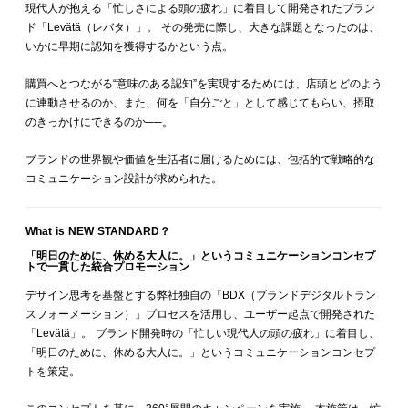
現代人が抱える「忙しさによる頭の疲れ」に着目して開発されたブラン
ド「Levätä（レバタ）」。 その発売に際し、大きな課題となったのは、
いかに早期に認知を獲得するかという点。
購買へとつながる“意味のある認知”を実現するためには、店頭とどのよう
に連動させるのか、また、何を「自分ごと」として感じてもらい、摂取
のきっかけにできるのか──。
ブランドの世界観や価値を生活者に届けるためには、包括的で戦略的な
コミュニケーション設計が求められた。
What is NEW STANDARD？
「明日のために、休める大人に。」というコミュニケーションコンセプ
トで一貫した統合プロモーション
デザイン思考を基盤とする弊社独自の「BDX（ブランドデジタルトラン
スフォーメーション）」プロセスを活用し、ユーザー起点で開発された
「Levätä」。 ブランド開発時の「忙しい現代人の頭の疲れ」に着目し、
「明日のために、休める大人に。」というコミュニケーションコンセプ
トを策定。