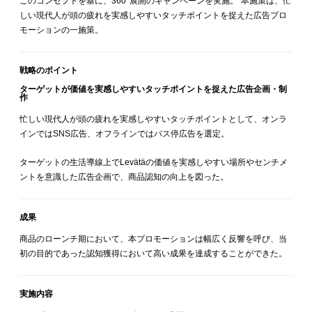
このコンセプトを基に、360°展開のキャンペーンを実施。 本施策は、忙
しい現代人が頭の疲れを実感しやすいタッチポイントを捉えた広告プロ
モーションの一施策。
戦略のポイント
ターゲットが価値を実感しやすいタッチポイントを捉えた広告企画・制
作
忙しい現代人が頭の疲れを実感しやすいタッチポイントとして、オンラ
インではSNS広告、オフラインではバス停広告を選定。
ターゲットの生活導線上でLevätäの価値を実感しやすい場所やセンチメ
ントを意識した広告企画で、商品認知の向上を図った。
成果
商品のローンチ期において、本プロモーションは幅広く反響を呼び、当
初の目的であった認知獲得において高い成果を達成することができた。
実施内容