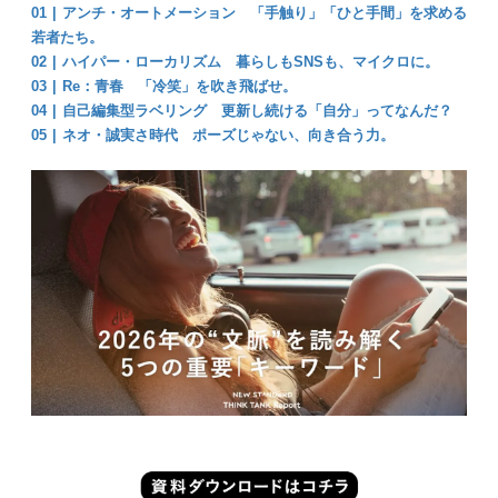
01 |
アンチ・オートメーション
「⼿触り」「ひと⼿間」を求める
若者たち。
02 |
ハイパー・ローカリズム
暮らしもSNSも、マイクロに。
03 |
Re：⻘春
「冷笑」を吹き⾶ばせ。
04 |
⾃⼰編集型ラベリング
更新し続ける「⾃分」ってなんだ？
05 |
ネオ・誠実さ時代
ポーズじゃない、向き合う⼒。