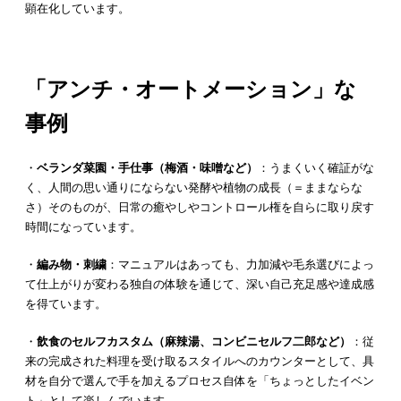
顕在化しています。
「アンチ・オートメーション」な
事例
・
ベランダ菜園・手仕事（梅酒・味噌など）
：うまくいく確証がな
く、人間の思い通りにならない発酵や植物の成長（＝ままならな
さ）そのものが、日常の癒やしやコントロール権を自らに取り戻す
時間になっています。
・
編み物・刺繍
：マニュアルはあっても、力加減や毛糸選びによっ
て仕上がりが変わる独自の体験を通じて、深い自己充足感や達成感
を得ています。
・
飲食のセルフカスタム（麻辣湯、コンビニセルフ二郎など）
：従
来の完成された料理を受け取るスタイルへのカウンターとして、具
材を自分で選んで手を加えるプロセス自体を「ちょっとしたイベン
ト」として楽しんでいます。