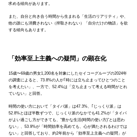
求める傾向があります。
また、⾃分と向き合う時間から⽣まれる「⽣活のリアリティ」や、
他の誰にも消費されない（搾取されない）「⾃分だけの物語」を欲
する傾向もあります。
「効率至上主義への疑問」の顕在化
15歳〜69歳の男⼥1,200名を対象にしたセイコーグループの2024年
の調査によると、73.8%の⼈が｢時には⽴ち⽌まってひとつのこと
を考えたい」、⼀⽅で、52.4%は「⽴ち⽌まって考える時間がとれ
ていない」と回答。
時間の使い⽅において「タイパ派」は47.3%、｢じっくり派」は
52.8%とほぼ半数ずつで、じっくり派のなかでも41.2%が「タイパ
がよい過ごし⽅ができても、”豊かな⽣活(時間の使い⽅)”とは思わ
ない」、53.9%が「時間効率を⾼めても、⼼が満たされるわけでは
ない」と回答しており、約2年前から「効率⾄上主義への疑問」が