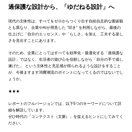
過保護な設計から、「ゆだねる設計」へ
現代の主体性は、すべてをゼロからつくり出す⾃給⾃⾜的な価値観
とも異なり、企業やAIが⽤意した “叩き” を利⽤しながら、最後の
仕上げに「⾃分のエッセンス」や「らしさ」を加え、⼯夫する楽し
さを⾒出すことにあります。
そのため、企業にとってはすべてを効率化・最適化する「過保護な
設計」ではなく、⽣活者の遊び⼼を信頼しながら「⾃分の⼿で成し
遂げた」 という主体性と充⾜感が得られるような設計をすること
が、今後ますます消費潮流のポイントになってくるのではないでし
ょうか。
★★★
レポートのフルバージョンでは、以下5つのキーワードについて詳
細を解説しています。
ぜひ時代の「コンテクスト（文脈）」を捉えるヒントにしてみてく
ださい。