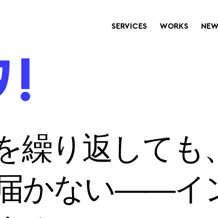
SERVICES
WORKS
NEW
を繰り返しても
届かない——イ