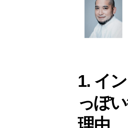
1. 
っぽい
理由