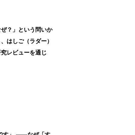
なぜ？」という問いか
と、はしご（ラダー）
研究レビューを通じ
です」 ——なぜ「す