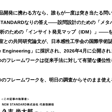
品開発に携わる方なら、誰もが一度は突き当たる問
STANDARDなりの答え——設問設計のための「メ
分析のための「インサイト発見マップ（IDM）」——
との共同研究論文が、日本感性工学会の国際学術誌「Inte
fective Engineering」に採択され、2026年4月に
つのフレームワークは従来手法に対して有望な優位性
つのフレームワークを、明日の調査からそのまま使え