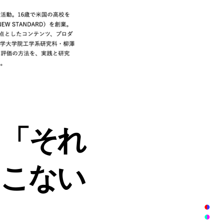
も「それ
てこない