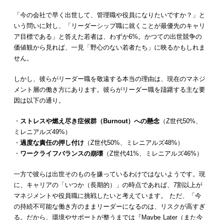
「今の会社で早く出世して、管理職や役員になりたいですか？」と
いう問いに対し、「リーダーシップ職に就くことが最優先のキャリ
ア目標である」と答えた若者は、わずか6%。かつての出世競争の
価値観から見れば、一見「野心のない若者たち」に映るかもしれま
せん。
しかし、彼らがリーダー職を敬遠する本当の理由は、現在のマネジ
メント層の働き方にあります。彼らがリーダー職を躊躇する主な要
因は以下の通り。
・
ストレスや燃え尽き症候群（Burnout）への懸念
（Z世代50%、
ミレニアルズ49%）
・
過度な責任の押し付け
（Z世代50%、ミレニアルズ48%）
・
ワークライフバランスの崩壊
（Z世代41%、ミレニアルズ46%）
一方で彼らは出世そのものを嫌っているわけではないようです。現
に、キャリアの「いつか（長期的）」の時点であれば、7割以上が
マネジメントや役員職に挑戦したいと考えています。 ただ、「今
の持続不可能な働き方のままリーダーになるのは、リスクが高すぎ
る。だから、環境やサポートが整うまでは『Maybe Later（また今