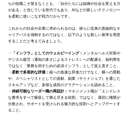
ちの役職こそ望まなくとも、「自分たちには組織や社会を変える力
がある」と信じている世代でもあり、AIなどの新しいテクノロジー
を柔軟に使いこなす戦力だからです。
これからの社会や企業に求められるのは、彼らに従来の直線的なキ
ャリアパスを強制するのではなく、以下のような新しい基準を用意
することだと考えてみましょう。
・
「インフラ」としてのウェルビーイング：
メンタルヘルス対策や
デジタル疲労（通知の多さによるストレス）への配慮を、福利厚生
ではなく「業務を回すための必須インフラ」として捉え直すこと。
・
柔軟で多面的な評価：
縦への急速な昇進だけでなく、横への異動
や、スペシャリストとしての貢献、副業（サイドジョブ）を通じた
スキルアップなど、多様な成長のグラデーションを認めること。
・
持続可能なリーダー職の再設計：
マネジメント職が「エンドレス
な要求をすべて吸収して燃え尽きる役割」ではなく、適切に権限が
分散され、サポートを受けられる魅力的な役割へとアップデートす
ること。