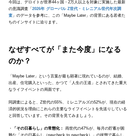
今回は、デロイトが世界44ヶ国・2万人以上を対象に実施した最新
の意識調査「
2026年 グローバル Z世代・ミレニアル世代年次調
査
」のデータを参考に、この「Maybe Later」の背景にある若者た
ちのインサイトに迫ります。
なぜすべてが「また今度」になる
のか？
「Maybe Later」という言葉が最も顕著に現れているのが、結婚、
出産、住宅購入といった、かつて「人生の王道」とされてきた重大
なライフイベントの局面です。
同調査によると、Z世代の55%、ミレニアルズの52%が、現在の経
済的状況を理由にこれらの主要なライフイベントを先送りしている
と回答しています。その背景を見てみましょう。
・
「その日暮らし」の常態化：
両世代の47%が、毎月の貯蓄が困
難な「その日暮らし（paycheck to paycheck）」の状態で暮らし