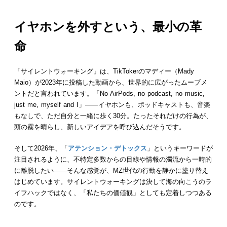
イヤホンを外すという、最小の革
命
「サイレントウォーキング」は、TikTokerのマディー（Mady
Maio）が2023年に投稿した動画から、世界的に広がったムーブメ
ントだと言われています。「No AirPods, no podcast, no music,
just me, myself and I」——イヤホンも、ポッドキャストも、音楽
もなしで、ただ自分と一緒に歩く30分。たったそれだけの行為が、
頭の霧を晴らし、新しいアイデアを呼び込んだそうです。
そして2026年、「
アテンション・デトックス
」というキーワードが
注目されるように、不特定多数からの目線や情報の濁流から一時的
に離脱したい——そんな感覚が、MZ世代の行動を静かに塗り替え
はじめています。サイレントウォーキングは決して海の向こうのラ
イフハックではなく、「私たちの価値観」としても定着しつつある
のです。