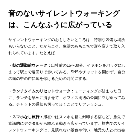
音のないサイレントウォーキング
は、こんなふうに広がっている
サイレントウォーキングのおもしろいところは、特別な装備も場所
もいらないこと。だからこそ、生活のあちこちで形を変えて取り入
れられています。たとえば、
・
朝の通勤前ウォーク：
出社前の15〜30分、イヤホンをバッグにし
まって駅まで遠回りで歩いてみる。SNSやチャットを開かず、自分
の頭の中の声に耳を傾けるための時間にする。
・
ランチタイムのリセットウォーク：
ミーティングが詰まった日
に、ランチを早めに済ませて、オフィス周辺の公園に立ち寄ってみ
る。チャットの通知も切って歩くことでリフレッシュ。
・
スマホなし旅行：
滞在中はスマホを箱に封印する宿など、旅先で
意識的にデジタルから離れる動きも広がっています。旅先でのサイ
レントウォーキングは、見慣れない景色や匂い、地元の人との出会