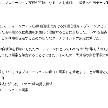
ないプロモーション実行が可能になることを念頭に、複数の企画テーマ
ない、ティーンのテレビ/動画視聴における深層心理をデプスインタビュ
った若年層の視聴実態を多面的に理解することに貢献した。 SNSを起
ービス利用を促進するための新たなタッチポイントの策定に繋げた。
の独自価値を明確にしたため、ティーンにとってTVerを生活に取り入れ
あてた企画案を策定することができた。そのため、予算感や実行手段に
求していくべきプロモーション内容（企画案）を策定することが可能と
ト像
式に沿った、TVerの独自提供価値
ロモーション企画案