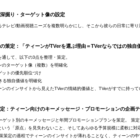
深掘り・ターゲット像の設定
るテレビ/動画視聴ニーズを複数明らかにし、そこから彼らの日常に寄り
。
の策定：「ティーンがTVerを選ぶ理由＝TVerならではの独自
を通して、以下の3点を整理・策定。
ンのターゲット像（複数）を明確化
ゲットの優先順位づけ
できる独自価値を明確化
ンのインサイトから見えたTVerの情緒的価値と、TVerがすでに持っ
。
定：ティーン向けのキーメッセージ・プロモーションの企画テ
ターゲット別のキーメッセージと年間プロモーションプランを策定。 策
という「原点」を見失わないこと、そしてあらゆる予算規模に柔軟に対
策策定の過程でティーンのインサイトが薄れることなく、ティーンの中で