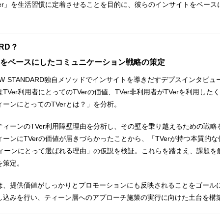
Ver」を生活習慣に定着させることを目的に、彼らのインサイトをベース
ARD？
をベースにしたコミュニケーション戦略の策定
W STANDARD独自メソッドでインサイトを導きだすデプスインタビ
Ver利用者にとってのTVerの価値、TVer非利用者がTVerを利用し
ーンにとってのTVerとは？」を分析。
ィーンのTVer利用障壁理由を分析し、その壁を乗り越えるための戦略
ーンにTVerの価値が届きづらかったことから、「TVerが持つ本質的
がティーンにとって選ばれる理由」の仮説を検証。これらを踏まえ、課題を
を策定。
は、提供価値がしっかりとプロモーションにも反映されることをゴール
し込みを行い、ティーン層へのアプローチ施策の実行に向けた土台を構