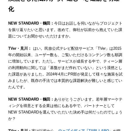
化
NEW STANDARD・鶴田：
今日はお話しを伺いながらプロジェクト
を振り返りたいと思います。改めて、御社が以前から抱えていた課
題についてお聞かせいただけますか。
TVer・見川：
はい。民放公式テレビ配信サービス「TVer」は2015
年の開始以来、ユーザー数も、ご覧いただけるコンテンツ数も順調
に増加しています。ただし、サービスが成長する中で、ティーン層
の利用動向に関しては「基盤がまだ作れていない」という漠然とし
た課題がありました。2024年4月にPR部が発足して様々な施策を試
みましたが、既存の手法では本質的な課題解決が難しいと感じてい
たんです。
NEW STANDARD・鶴田：
ありがとうございます。若年層マーケテ
ィングを得意とする企業は他にもある中で、パートナーとして
NEW STANDARDを選んでいただいた決め手は何だったのでしょう
か？
TVer・見川：
実は以前から、
ウェブメディア「TABI LABO」
が個