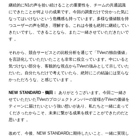
継続的にN1の声を拾い続けることの重要性を、チームの共通認識
にできたことが何よりの成果です。今回の調査だけで分かった気に
なってはいけないという危機感も持っています。多様な価値観を持
つユーザーの声を聞き、理解する。これは今後も絶対に継続してい
きたいですし、できることなら、またご一緒させていただきたいで
す 。
それから、競合サービスとの比較分析を通じて「TVerの独自価値」
を言語化していただいたことも非常に役立っています。中にいると
気づけない部分を、客観的な視点からTVerの強みとして示していた
だいた。自分たちだけで考えていたら、絶対にこの結論には至らな
かっただろうな、と感じています 。
NEW STANDARD・鶴田：
ありがとうございます。今回ご一緒さ
せていただいたTVerのプロジェクトメンバーの皆様がTVerの価値を
ティーンに届けたいという強い想いがあり、私たちと一緒に走って
くださったからこそ、未来に繋がる成果を残すことができたのだと
思います 。
改めて、今後、NEW STANDARDに期待したいこと、一緒に実現し