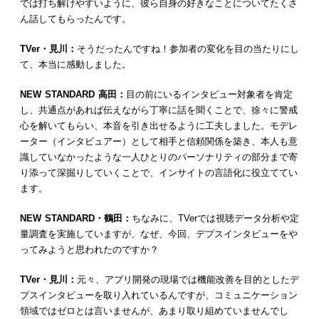
では打ち解けやすいように、彼ら自身の好きなことについてたくさ
ん話してもらったんです。
TVer・見川：
そうだったんですね！参加者の変化を目の当たりにし
て、本当に感動しました。
NEW STANDARD 高田：
目の前にいるインタビュー対象者を肯定
し、共通点があれば伝えながら丁寧に話を聞くことで、徐々に警戒
心を解いてもらい、本音を引き出せるように工夫しました。モデレ
ーター（インタビュアー）として相手と信頼関係を築き、本人も意
識していなかったような一人ひとりのパーソナリティの部分まで寄
り添って深掘りしていくことで、インサイトの言語化に役立ててい
ます。
NEW STANDARD・鶴田：
ちなみに、TVerでは視聴データ分析や定
量調査を実施していますが、なぜ、今回、デプスインタビューをや
ってみようと思われたのですか？
TVer・見川：
元々、アプリ開発の現場では機能改善を目的としたデ
プスインタビューを取り入れているんですが、コミュニケーション
領域ではゼロとは言いませんが、あまり取り組めていませんでし