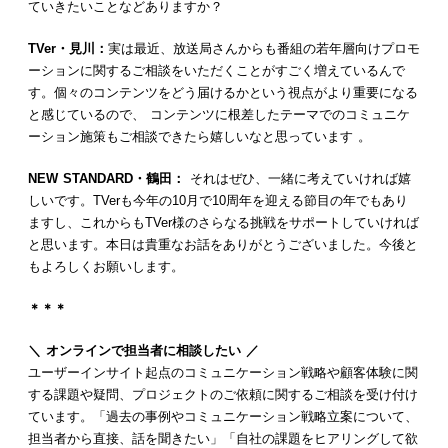
ていきたいことなどありますか？
TVer・見川：
実は最近、放送局さんからも番組の若年層向けプロモ
ーションに関するご相談をいただくことがすごく増えているんで
す。個々のコンテンツをどう届けるかという視点がより重要になる
と感じているので、 コンテンツに根差したテーマでのコミュニケ
ーション施策もご相談できたら嬉しいなと思っています 。
NEW STANDARD・鶴田：
それはぜひ、一緒に考えていければ嬉
しいです。TVerも今年の10月で10周年を迎える節目の年でもあり
ますし、これからもTVer様のさらなる挑戦をサポートしていければ
と思います。本日は貴重なお話をありがとうございました。今後と
もよろしくお願いします。
＊＊＊
＼ オンラインで担当者に相談したい ／
ユーザーインサイト起点のコミュニケーション戦略や顧客体験に関
する課題や疑問、プロジェクトのご依頼に関するご相談を受け付け
ています。「過去の事例やコミュニケーション戦略立案について、
担当者から直接、話を聞きたい」「自社の課題をヒアリングして欲