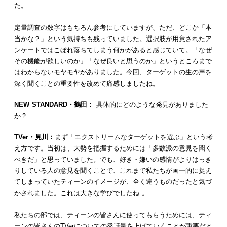
た。
定量調査の数字はもちろん参考にしていますが、ただ、どこか「本
当かな？」という気持ちも残っていました。選択肢が用意されたア
ンケートではこぼれ落ちてしまう何かがあると感じていて。「なぜ
その機能が欲しいのか」「なぜ良いと思うのか」というところまで
はわからないモヤモヤがありました。今回、ターゲットの生の声を
深く聞くことの重要性を改めて痛感しましたね。
NEW STANDARD・鶴田：
具体的にどのような発見がありました
か？
TVer・見川：
まず「エクストリームなターゲットを選ぶ」という考
え方です。当初は、大勢を把握するためには「多数派の意見を聞く
べきだ」と思っていました。でも、好き・嫌いの感情がよりはっき
りしている人の意見を聞くことで、これまで私たちが画一的に捉え
てしまっていたティーンのイメージが、全く違うものだったと気づ
かされました。これは大きな学びでしたね 。
私たちの部では、ティーンの皆さんに使ってもらうためには、ティ
ーンの皆さんのTVerについての発話量を上げていくことが重要だと