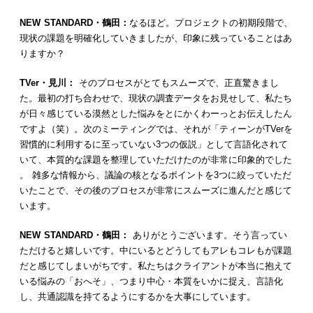
NEW STANDARD・鶴田：
なるほど。プロジェクトの初期段階で、
現状の課題を明確化していきましたが、印象に残っていることはあ
りますか？
TVer・見川：
そのプロセスがとてもスムーズで、正直驚きまし
た。最初の打ち合わせで、現状の調査データをお見せして、私たち
が日々感じている漠然とした悩みをとにかくわーっとお伝えしたん
ですよ（笑）。次のミーティングでは、それが「ティーンがTVerを
習慣的に利用するに至っていない3つの仮説」として言語化されて
いて、本質的な課題を整理していただけたのが非常に印象的でした
。 雑多な情報から、議論の核となるポイントを3つに絞っていただ
いたことで、その後のプロセスが非常にスムーズに進んだと感じて
います。
NEW STANDARD・鶴田：
ありがとうございます。そう言ってい
ただけると嬉しいです。中にいるとどうしてもアレもコレもが課題
だと感じてしまいがちです。私たちはクライアントが本当に抱えて
いる悩みの「おへそ」、つまり中心・本質をいかに捉え、言語化
し、共通認識を持てるようにするかを大事にしています。