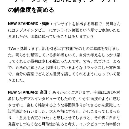
の解像度を高める
NEW STANDARD・鶴田：
インサイトを抽出する過程で、見川さん
にはデプスインタビューにオンライン傍聴という形でご参加いただ
きましたが、印象に残っていることはありますか？
TVer・見川：
まず、話を引き出す“技術”そのものに感銘を受けまし
た。明らかに緊張している参加者もいて、自分の考えをしっかり話
してくれるか最初は少し心配だったんです。でも、気づけば、まる
で、近所のお姉さんとお喋りしているようなリラックスした雰囲気
で、自分の言葉でどんどん意見を話してくれるようになっていて驚
きました。
NEW STANDARD 高田：
ありがとうございます。今回は10代を対
象にしたデプスインタビューでしたので、いかに面接のように感じ
させずに、楽しく雑談するような雰囲気作りができるかを意識して
設問設計を行いました。大人を前にすると、かしこまってしまった
り、「意見を否定された」と感じさせてしまうと、その後に自由な
発言がしづらくなる可能性があると考え、インタビューの前半部分