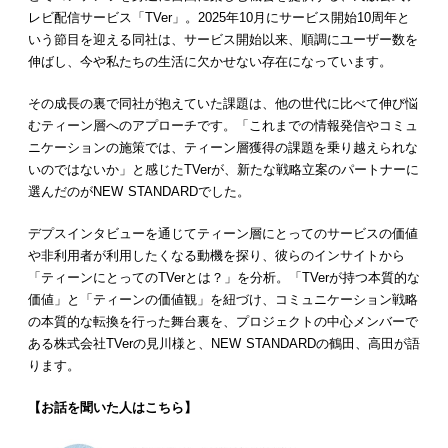
レビ配信サービス「TVer」。2025年10月にサービス開始10周年と
いう節目を迎える同社は、サービス開始以来、順調にユーザー数を
伸ばし、今や私たちの生活に欠かせない存在になっています。
その成長の裏で同社が抱えていた課題は、他の世代に比べて伸び悩
むティーン層へのアプローチです。「これまでの情報発信やコミュ
ニケーションの施策では、ティーン層獲得の課題を乗り越えられな
いのではないか」と感じたTVerが、新たな戦略立案のパートナーに
選んだのがNEW STANDARDでした。
デプスインタビューを通じてティーン層にとってのサービスの価値
や非利用者が利用したくなる動機を探り、彼らのインサイトから
「ティーンにとってのTVerとは？」を分析。「TVerが持つ本質的な
価値」と「ティーンの価値観」を紐づけ、コミュニケーション戦略
の本質的な転換を行った舞台裏を、プロジェクトの中心メンバーで
ある株式会社TVerの見川様と、NEW STANDARDの鶴田、高田が語
ります。
【お話を聞いた人はこちら】