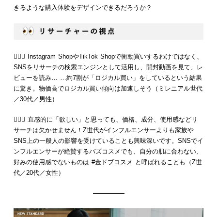
きるような購入体験をデザインできるだろうか？
💁🏻‍♂️ Instagram ShopやTikTok Shopで衝動買いするわけではなく、
SNSをリサーチの検索エンジンとして活用し、開封動画を見て、レ
ビューを読み… …約7割が「ロジカル買い」をしているという結果
に驚き。物価高でロジカル買い傾向は加速しそう（ミレニアル世代
／30代／男性）
💁🏻‍♀️ 直感的に「欲しい」と思っても、価格、成分、使用感などリ
サーチは欠かせません！Z世代がインフルエンサーよりも家族や
SNS上の一般人の影響を受けていることも興味深いです。SNSでイ
ンフルエンサーが絶賛するバズコスメでも、自分の肌に合わない、
好みの使用感でないものは #金ドブコスメ と呼ばれることも（Z世
代／20代／女性）
—————