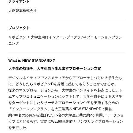
クライアント
大正製薬株式会社
プロジェクト
リポビタンＤ 大学生向けインターンプログラム&プロモーションプラン
ニング
What is NEW STANDARD？
大学生の熱狂を、大学生自ら生み出すプロモーション立案
デジタルネイティブでマスメディアからアプローチしづらい大学生たち
に、どうしたらリポビタンDを身近に感じてもらうことができるか。
従来のマスプロモーションから、大学生のインサイトを起点にしたボト
ムアップ型コミュニケーションにシフトして、大学生自身による大学生
をターゲットにしたリサーチ＆プロモーション企画を実施するための
「インターンプログラム」を大正製薬＆NEW STANDARDで開催。
約700名の応募から選ばれた15名の大学生と共に約2ヶ月間、ワークショ
ップにとどまらず、実際にWEB動画制作とサンプリングプロモーション
を実行した。