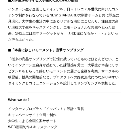
◼︎大学生が制作する大学生のためのWEB動画
インターン生が企画したアイデアを、日々ミレニアル世代に向けたコン
テンツ制作を行なっているNEW STANDARDの制作チームと共に即座に
具現化。大学生の生活の中にあるリアルな演出にこだわり、注目度の高
い現役大学生をキャスティングし、エモーショナルな共感を狙った結
果、SNS上には若年ターゲットから「リポD派になるか・・・」といっ
た声も上がった。
◼︎「本当に欲しいモーメント」直撃サンプリング
「従来の商品サンプリングで記憶に残っているものはほとんどない」と
いうインターン生自身が感じていた課題感を元に、大学生が本当にリポ
ビタンＤをもらって嬉しいモーメントに届ける企画を考案。サークルの
練習後、授業の開始前など、プロダクトへの好意形成につながりやすい
タイミングとコミュニケーションを設計してサンプリングを実施した。
What we do?
インターンプログラム『イッパツ！』設計・運営
キャンペーンサイト企画・制作
大学生による企画立案サポート
WEB動画制作＆キャスティング