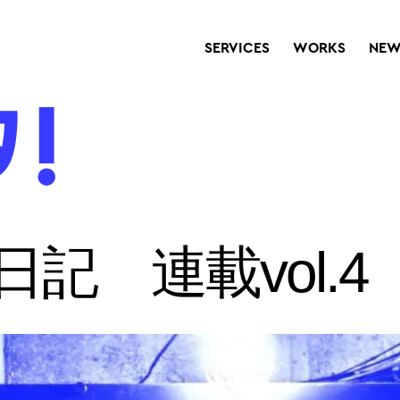
SERVICES
WORKS
NEW
日記 連載vol.4