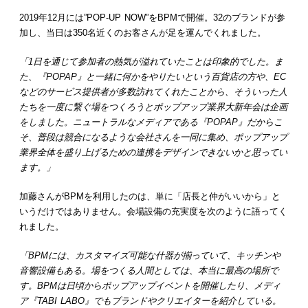
2019年12月には”POP-UP NOW”をBPMで開催。32のブランドが参
加し、当日は350名近くのお客さんが足を運んでくれました。
「1日を通じて参加者の熱気が溢れていたことは印象的でした。ま
た、『POPAP』と一緒に何かをやりたいという百貨店の方や、EC
などのサービス提供者が多数訪れてくれたことから、そういった人
たちを一度に繋ぐ場をつくろうとポップアップ業界大新年会は企画
をしました。ニュートラルなメディアである『POPAP』だからこ
そ、普段は競合になるような会社さんを一同に集め、ポップアップ
業界全体を盛り上げるための連携をデザインできないかと思ってい
ます。」
加藤さんがBPMを利用したのは、単に「店長と仲がいいから」と
いうだけではありません。会場設備の充実度を次のように語ってく
れました。
「BPMには、カスタマイズ可能な什器が揃っていて、キッチンや
音響設備もある。場をつくる人間としては、本当に最高の場所で
す。BPMは日頃からポップアップイベントを開催したり、メディ
ア『TABI LABO』でもブランドやクリエイターを紹介している。