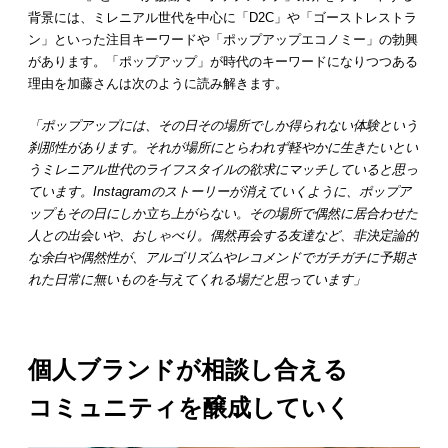
背景には、ミレニアル世代を中心に「D2C」や「ゴーストレストラ
ン」といった注目キーワードや「ポップアップエコノミー」の勃興
があります。「ポップアップ」が時代のキーワードになりつつある
理由を加藤さんは次のように読み解きます。
「ポップアップには、その日その場所でしか得られない体験という
刹那性があります。それが場所にとらわれず軽やかに生きたいとい
うミレニアル世代のライフスタイルの欲求にマッチしていると思っ
ています。Instagramのストーリーが消えていくように、ポップア
ップもその日にしか立ち上がらない。その場所で偶然に居合わせた
人との出会いや、おしゃべり。偶然再会する友達など、非決定論的
な余白や偶然性が、アルゴリズムやレコメンドでガチガチに予期さ
れた日常に無いものを与えてくれる場だと思っています」
個人ブランドが相談し合える
コミュニティを醸成していく