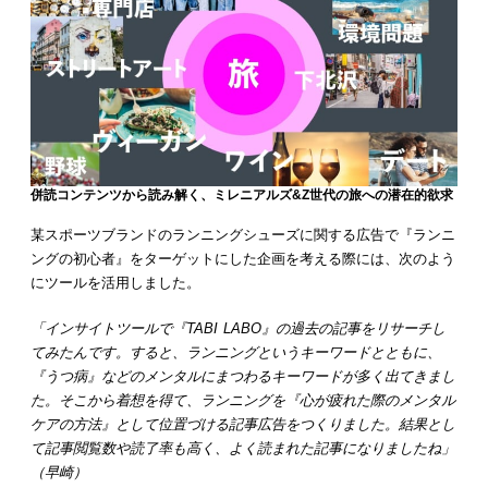
併読コンテンツから読み解く、ミレニアルズ&Z世代の旅への潜在的欲求
某スポーツブランドのランニングシューズに関する広告で『ランニ
ングの初心者』をターゲットにした企画を考える際には、次のよう
にツールを活用しました。
「インサイトツールで『TABI LABO』の過去の記事をリサーチし
てみたんです。すると、ランニングというキーワードとともに、
『うつ病』などのメンタルにまつわるキーワードが多く出てきまし
た。そこから着想を得て、ランニングを『心が疲れた際のメンタル
ケアの方法』として位置づける記事広告をつくりました。結果とし
て記事閲覧数や読了率も高く、よく読まれた記事になりましたね」
（早崎）