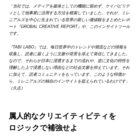
「当社では、メディアを媒体としての機能に留めず、ケイパビリテ
ィとして他事業に活用する方法を模索していました。それが、ミレ
ニアルズを中心に生まれている世界の新しい価値観をまとめたレポ
ート『GROBAL CREATIVE REPORT』や、このインサイトツール
です。
『TABI LABO』では、毎日世界中のトレンドや潮流などの情報を
収集し、読者に届くように文脈や背景を添えて発信してきました。
なので、それらが日本に浸透するまでの流れや、逆に文化の特性を
理解した上で浸透しない理由などの社会文脈を抑えています。それ
に加えて、読者コミュニティをもっています。このような特徴か
ら、ミレニアルズの独自のインサイトを捉えられているわけです」
（久志）
属人的なクリエイティビティを
ロジックで補強せよ