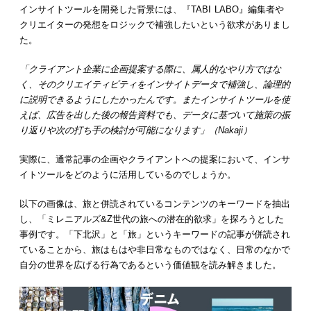
インサイトツールを開発した背景には、『TABI LABO』編集者や
クリエイターの発想をロジックで補強したいという欲求がありまし
た。
「クライアント企業に企画提案する際に、属人的なやり方ではな
く、そのクリエイティビティをインサイトデータで補強し、論理的
に説明できるようにしたかったんです。またインサイトツールを使
えば、広告を出した後の報告資料でも、データに基づいて施策の振
り返りや次の打ち手の検討が可能になります」（Nakaji）
実際に、通常記事の企画やクライアントへの提案において、インサ
イトツールをどのように活用しているのでしょうか。
以下の画像は、旅と併読されているコンテンツのキーワードを抽出
し、「ミレニアルズ&Z世代の旅への潜在的欲求」を探ろうとした
事例です。「下北沢」と「旅」というキーワードの記事が併読され
ていることから、旅はもはや非日常なものではなく、日常のなかで
自分の世界を広げる行為であるという価値観を読み解きました。