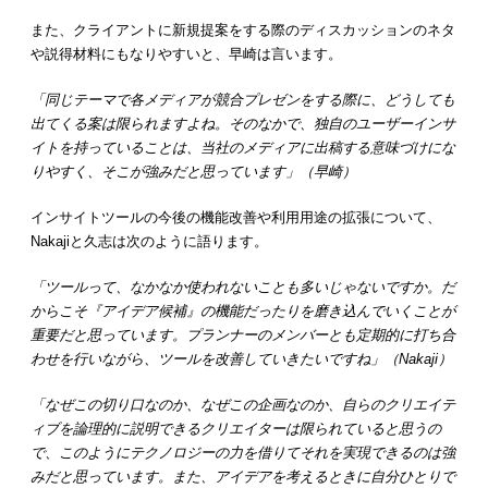
また、クライアントに新規提案をする際のディスカッションのネタ
や説得材料にもなりやすいと、早崎は言います。
「同じテーマで各メディアが競合プレゼンをする際に、どうしても
出てくる案は限られますよね。そのなかで、独自のユーザーインサ
イトを持っていることは、当社のメディアに出稿する意味づけにな
りやすく、そこが強みだと思っています」（早崎）
インサイトツールの今後の機能改善や利用用途の拡張について、
Nakajiと久志は次のように語ります。
「ツールって、なかなか使われないことも多いじゃないですか。だ
からこそ『アイデア候補』の機能だったりを磨き込んでいくことが
重要だと思っています。プランナーのメンバーとも定期的に打ち合
わせを行いながら、ツールを改善していきたいですね」（Nakaji）
「なぜこの切り口なのか、なぜこの企画なのか、自らのクリエイテ
ィブを論理的に説明できるクリエイターは限られていると思うの
で、このようにテクノロジーの力を借りてそれを実現できるのは強
みだと思っています。また、アイデアを考えるときに自分ひとりで