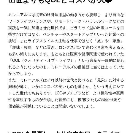
ミレニアルズは従来の終身雇用型の働き方から脱却し、より自由な
ワークライフバランスや、リモートワーク・パラレルワークなどの
実践を一気に加速させた世代です。ピラミッド型の出世コースを目
指すだけではなく、ベンチャーやスタートアップといった起業への
挑戦、またライフスタイルの主軸を仕事ではなく「旅」や「家族」
「趣味・興味」などに置き、ロングスパンで進むべき道を考える人
も多い傾向にあります。もともとは医療や健康関連で使われていた
「QOL（クオリティ・オブ・ライフ）」という言葉が一般的に使わ
れるようになったのも、ミレニアルズの価値観に当てはまっていた
からでしょう。
また、ミレニアルズはそれ以前の世代と比べると「見栄」に対する
興味が薄く、いかにコスパの良いものを選ぶか、という考えにシフ
トした世代でもあります。LCCやプチプラなど、より機能性や実用
性を重視するものが台頭した背景にも、彼/彼女たちの経済状況や
価値観が関係していることは間違いないでしょう。