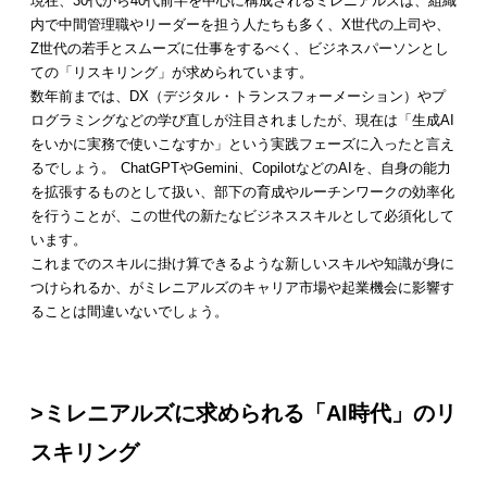
現在、30代から40代前半を中心に構成されるミレニアルズは、組織
内で中間管理職やリーダーを担う人たちも多く、X世代の上司や、
Z世代の若手とスムーズに仕事をするべく、ビジネスパーソンとし
ての「リスキリング」が求められています。
数年前までは、DX（デジタル・トランスフォーメーション）やプ
ログラミングなどの学び直しが注目されましたが、現在は「生成AI
をいかに実務で使いこなすか」という実践フェーズに入ったと言え
るでしょう。 ChatGPTやGemini、CopilotなどのAIを、自身の能力
を拡張するものとして扱い、部下の育成やルーチンワークの効率化
を行うことが、この世代の新たなビジネススキルとして必須化して
います。
これまでのスキルに掛け算できるような新しいスキルや知識が身に
つけられるか、がミレニアルズのキャリア市場や起業機会に影響す
ることは間違いないでしょう。
>ミレニアルズに求められる「AI時代」のリ
スキリング