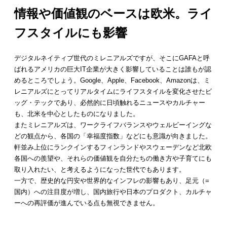
情報や価値観のベースは欧米。ライ
フスタイルにも影響
デジタルネイティブ世代のミレニアルズですが、そこにGAFAと呼
ばれるアメリカの巨大IT企業が大きく影響していることは誰もが認
めるところでしょう。Google、Apple、Facebook、Amazonは、ミ
レニアルズにとってリアルタイムにライフスタイルを変化させたビ
ッグ・テックであり、必然的に日頃触れるニュースやカルチャー
も、北米を中心としたものになりました。
またミレニアルズは、ワークライフバランスやウェルビーイングな
どの観点から、各国の「幸福度指数」などにも意識が向きました。
軒並み上位にランクインするフィンランドやスウェーデンなど北欧
各国への羨望や、それらの価値観を自分たちの働き方や子育てにも
取り入れたい、と考えるようになった世代でもあります。
一方で、歴史的な円安や世界的なインフレの影響もあり、足元（=
国内）への注目度が増し、国内旅行や日本のプロダクト、カルチャ
ーへの再評価が進んでいる点も無視できません。