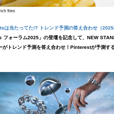
nch fries
redictsは当たってた!? トレンド予測の答え合わせ（2025/
edicts フォーラム2025」の登壇を記念して、NEW STAN
ーがトレンド予測を答え合わせ！Pinterestが予測