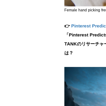
Female hand picking fre
👉
Pinterest P
「Pinterest Pr
TANKのリサーチャ
は？