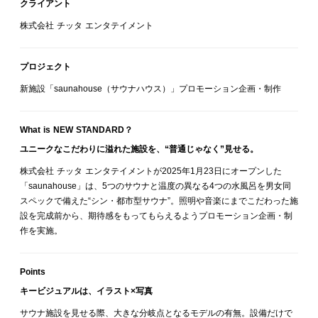
クライアント
株式会社 チッタ エンタテイメント
プロジェクト
新施設「saunahouse（サウナハウス）」プロモーション企画・制作
What is NEW STANDARD？
ユニークなこだわりに溢れた施設を、“普通じゃなく”見せる。
株式会社 チッタ エンタテイメントが2025年1月23日にオープンした
「saunahouse」は、5つのサウナと温度の異なる4つの水風呂を男女同
スペックで備えた“シン・都市型サウナ”。照明や音楽にまでこだわった施
設を完成前から、期待感をもってもらえるようプロモーション企画・制
作を実施。
Points
キービジュアルは、イラスト×写真
サウナ施設を見せる際、大きな分岐点となるモデルの有無。設備だけで