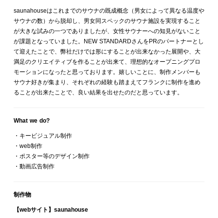
saunahouseはこれまでのサウナの既成概念（男女によって異なる温度や
サウナの数）から脱却し、男女同スペックのサウナ施設を実現すること
が大きな試みの一つでありましたが、女性サウナーへの知見がないこと
が課題となっていました。NEW STANDARDさんをPRのパートナーとし
て迎えたことで、弊社だけでは形にすることが出来なかった展開や、大
満足のクリエイティブを作ることが出来て、理想的なオープニングプロ
モーションになったと思っております。嬉しいことに、制作メンバーも
サウナ好きが集まり、それぞれの経験も踏まえてフランクに制作を進め
ることが出来たことで、良い結果を出せたのだと思っています。
What we do?
・キービジュアル制作
・web制作
・ポスター等のデザイン制作
・動画広告制作
制作物
【webサイト】saunahouse