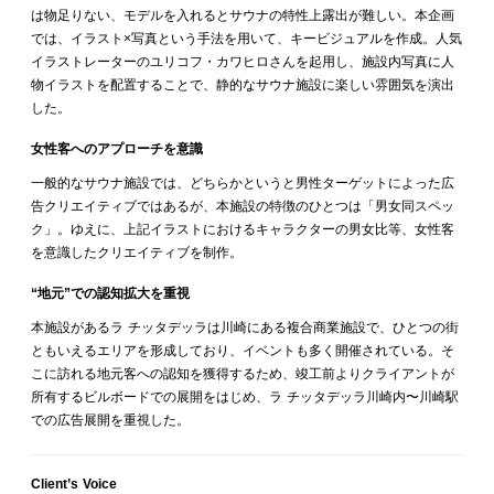
は物足りない、モデルを入れるとサウナの特性上露出が難しい。本企画
では、イラスト×写真という手法を用いて、キービジュアルを作成。人気
イラストレーターのユリコフ・カワヒロさんを起用し、施設内写真に人
物イラストを配置することで、静的なサウナ施設に楽しい雰囲気を演出
した。
女性客へのアプローチを意識
一般的なサウナ施設では、どちらかというと男性ターゲットによった広
告クリエイティブではあるが、本施設の特徴のひとつは「男女同スペッ
ク」。ゆえに、上記イラストにおけるキャラクターの男女比等、女性客
を意識したクリエイティブを制作。
“地元”での認知拡大を重視
本施設があるラ チッタデッラは川崎にある複合商業施設で、ひとつの街
ともいえるエリアを形成しており、イベントも多く開催されている。そ
こに訪れる地元客への認知を獲得するため、竣工前よりクライアントが
所有するビルボードでの展開をはじめ、ラ チッタデッラ川崎内〜川崎駅
での広告展開を重視した。
Client’s Voice