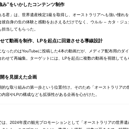
強み”をいかしたコンテンツ制作
れる君」は、世界遺産検定1級を取得し、オーストラリアへも強い憧れ
は彼自身の生の体験と感動をおさえるだけでなく、ウルル – カタ・ジ
も担当してもらった。
せて動画を制作、LPを起点に回遊させる導線設計
なったのはYouTubeに投稿した4本の動画だが、メディア配布用のダイ
合わせて再編集。ターゲットには、LPを起点に複数の動画を視聴しても
開を見据えた企画
期的な取り組みの第一歩という位置付け。そのため「オーストラリアの
の内容やLPの構成なども拡張性がある企画を心がけた。
では、2024年度の観光プロモーションとして「オーストラリアの世界