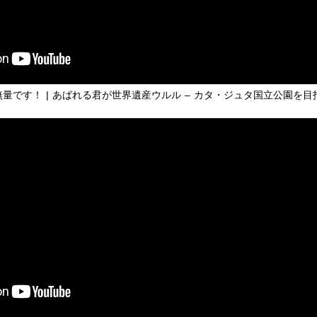
無量です！ | あばれる君が世界遺産ウルル – カタ・ジュタ国立公園を