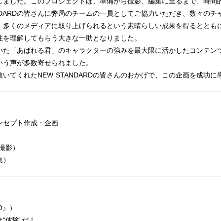
しました。このプロジェクトは、準備から撮影、編集に至るまで、時間
ANDARDの皆さんに弊局のチームの一員としてご協力いただき、数々の
、多くのメディアに取り上げられるという素晴らしい成果を得るととも
性を理解してもらう大きな一助となりました。
いた「あばれる君」のキャラクターの強みを最大限に活かしたコンテンツ
いう声が多数寄せられました。
いてくれたNEW STANDARDの皆さんのおかげで、この企画を成功
ンセプト作成・企画
撮影）
集）
BO』）
“体験”だ！