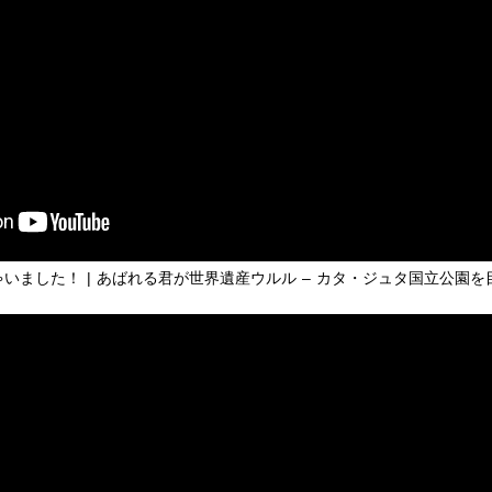
ゃいました！ | あばれる君が世界遺産ウルル – カタ・ジュタ国立公園