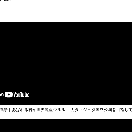
の風景 | あばれる君が世界遺産ウルル – カタ・ジュタ国立公園を目指し