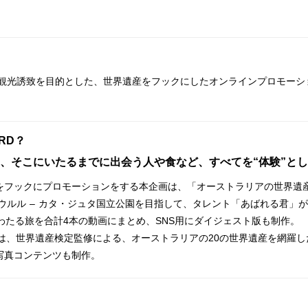
アの観光誘致を目的とした、世界遺産をフックにしたオンラインプロモー
ARD？
、そこにいたるまでに出会う人や食など、すべてを“体験”と
をフックにプロモーションをする本企画は、「オーストラリアの世界遺
、ウルル – カタ・ジュタ国立公園を目指して、タレント「あばれる君」
わたる旅を合計4本の動画にまとめ、SNS用にダイジェスト版も制作。
には、世界遺産検定監修による、オーストラリアの20の世界遺産を網羅
写真コンテンツも制作。