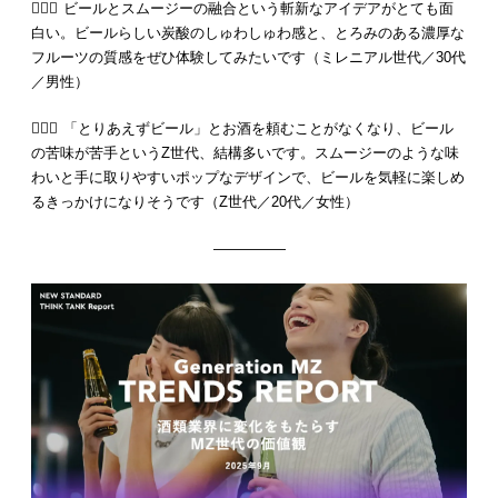
💁🏻‍♂️ ビールとスムージーの融合という斬新なアイデアがとても面
白い。ビールらしい炭酸のしゅわしゅわ感と、とろみのある濃厚な
フルーツの質感をぜひ体験してみたいです（ミレニアル世代／30代
／男性）
💁🏻‍♀️ 「とりあえずビール」とお酒を頼むことがなくなり、ビール
の苦味が苦手というZ世代、結構多いです。スムージーのような味
わいと手に取りやすいポップなデザインで、ビールを気軽に楽しめ
るきっかけになりそうです（Z世代／20代／女性）
—————