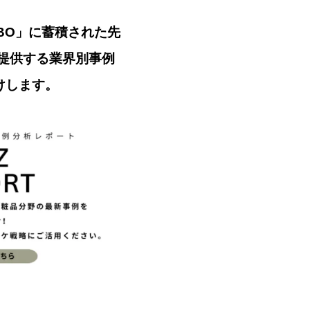
ABO」に蓄積された先
提供する業界別事例
届けします。