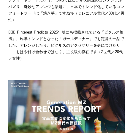
ンフォートフードだそう。 SNSではピクルス関連のコンテンツが
バズり、奇妙なアレンジも話題に。日本でトレンド化しているコン
フォートフードは「焼き芋」ですね🍠（ミレニアル世代／30代／男
性）
💁🏻‍♀️ Pinterest Predicts 2025年版にも掲載されている「ピクルス旋
風」。昨年トレンドとなった「ガールディナー」でも定番の一品で
した。アレンジしたり、ピクルスのアクセサリーを身につけたり
——もはや付け合わせではなく、主役級の存在です（Z世代／20代
／女性）
—————