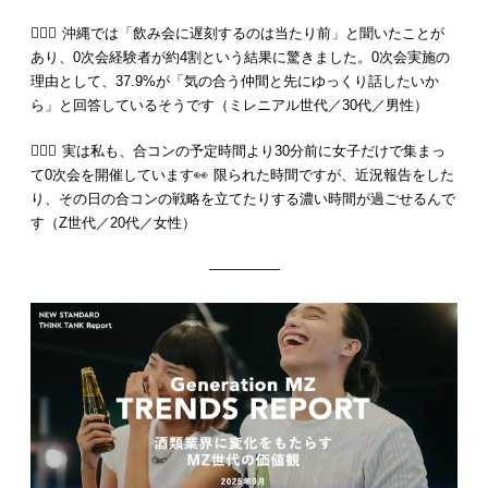
💁🏻‍♂️ 沖縄では「飲み会に遅刻するのは当たり前」と聞いたことが
あり、0次会経験者が約4割という結果に驚きました。0次会実施の
理由として、37.9%が「気の合う仲間と先にゆっくり話したいか
ら」と回答しているそうです（ミレニアル世代／30代／男性）
💁🏻‍♀️ 実は私も、合コンの予定時間より30分前に女子だけで集まっ
て0次会を開催しています👀 限られた時間ですが、近況報告をした
り、その日の合コンの戦略を立てたりする濃い時間が過ごせるんで
す（Z世代／20代／女性）
—————