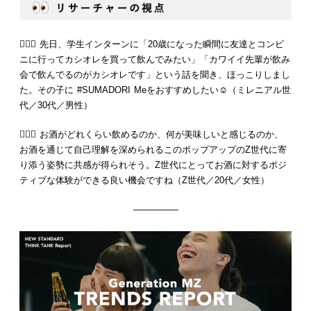
💁🏻‍♂️ 先日、学生インターンに「20歳になった瞬間に友達とコンビ
ニに行ってカシオレを買って飲んでみたい」「カワイイ先輩が飲み
会で飲んでるのがカシオレです」という話を聞き、ほっこりしまし
た。その子に #SUMADORI Meをおすすめしたい☺️（ミレニアル世
代／30代／男性）
💁🏻‍♀️ お酒がどれくらい飲めるのか、何が美味しいと感じるのか、
お酒を通じて自己理解を深められるこのポップアップのZ世代に寄
り添う姿勢に共感が得られそう。Z世代にとってお酒に対するポジ
ティブな体験ができる良い機会ですね（Z世代／20代／女性）
—————