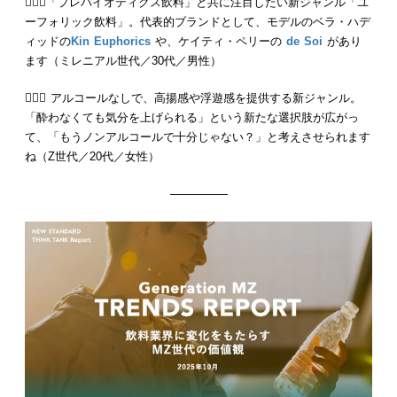
💁🏻‍♂️「プレバイオティクス飲料」と共に注目したい新ジャンル「ユ
ーフォリック飲料」。代表的ブランドとして、モデルのベラ・ハデ
ィッドの
Kin Euphorics
や、ケイティ・ペリーの
de Soi
があり
ます（ミレニアル世代／30代／男性）
💁🏻‍♀️ アルコールなしで、高揚感や浮遊感を提供する新ジャンル。
「酔わなくても気分を上げられる」という新たな選択肢が広がっ
て、「もうノンアルコールで十分じゃない？」と考えさせられます
ね（Z世代／20代／女性）
—————