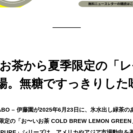
—————
〜いお茶から夏季限定の「
場。無糖ですっきりした
ABI LABO – 伊藤園が2025年6月23日に、氷水出し
の「お〜いお茶 COLD BREW LEMON GREE
 PURE」シリーズは、アメリカやアジア市場動向を