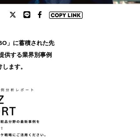
ABO」に蓄積された先
提供する業界別事例
届けします。