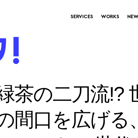
SERVICES
WORKS
NEW
緑茶の二刀流!? 
の間口を広げる