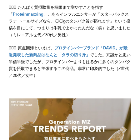
💁🏻‍♂️ たんぱく質摂取量を極限まで増やすことを指す
「
Proteinmaxxing
」。あるインフルエンサーが「スターバックス
ラテ トールサイズなら、◯◯gのタンパク質が摂れます」という投
稿を目にして、つまりは牛乳でよかったんだな（笑）と思いました
（ミレニアル世代／30代／男性）
💁🏻‍♀️ 原点回帰といえば、
プロテインバーブランド「DAVID」が最
近発表した新商品はなんと「タラの切り身」
でした。冗談かと思い
半信半疑でしたが、プロテインバーよりもはるかに多くのタンパク
質を摂取できると主張するこの商品。非常に印象的でした（Z世代
／20代／女性）
—————