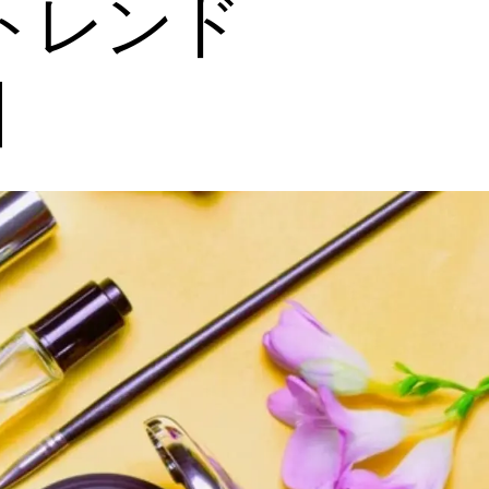
観トレンド
】