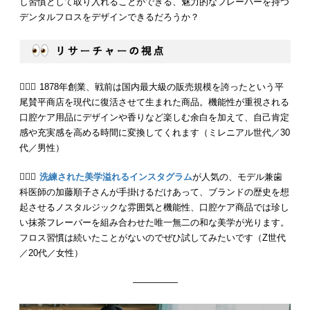
し習慣として取り入れることができる、魅力的なフレーバーを持つ
デンタルフロスをデザインできるだろうか？
💁🏻‍♂️ 1878年創業、戦前は国内最大級の販売規模を誇ったという平
尾賛平商店を現代に復活させて生まれた商品。機能性が重視される
口腔ケア用品にデザインや香りなど楽しむ余白を加えて、自己肯定
感や充実感を高める時間に変換してくれます（ミレニアル世代／30
代／男性）
💁🏻‍♀️
洗練された美学溢れるインスタグラム
が人気の、モデル兼歯
科医師の加藤順子さんが手掛けるだけあって、ブランドの歴史を想
起させるノスタルジックな雰囲気と機能性、口腔ケア商品では珍し
い抹茶フレーバーを組み合わせた唯一無二の和な美学が光ります。
フロス習慣は続いたことがないのでぜひ試してみたいです（Z世代
／20代／女性）
—————