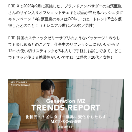
💁🏻‍♂️ Xで2025年9月に実施した、ブランドアンバサダーの白濱亜嵐
さんのサイン入りオフショットチェキと現品が当たるハッシュタグ
キャンペーン「#白濱亜嵐のキスはOO味」では、トレンド5位を獲
得したとのこと！（ミレニアル世代／30代／男性）
💁🏻‍♀️ 韓国のスティックゼリーサプリのようなパッケージ！冷やし
ても楽しめるとのことで、仕事中のリフレッシュにもいいかも!?
12mlの使い切りスティックが5本入りで手軽にお試しできて、どこ
でもサッと使える携帯性がいいですね（Z世代／20代／女性）
—————