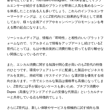
響を与えています。YouTubeやInstagram、TikTokを通じてインフ
ルエンサーが紹介する製品やブランドが即座に人気を集めるシーン
を体感したことがある人も多いでしょう。これらのインフルエンサ
ーマーケティングは、とくにZ世代向けに効果的な手法として浸透
しており、様々な企画アイデアやキャンペーンプロモーションを考
える際の起点になりました。
ソーシャルメディアは、情報の「即時性」と相性のいいプラットフ
ォームなので、リアルタイムで情報をアップデートし続けているZ
世代にとっては、もはや無自覚的に消費行動と切っても切り離せな
い関係になっているのです。
また、エシカル消費に関する知識や関心度が高いのもZ世代の特徴
のひとつです。環境やフェアトレードに配慮した製品やビジネスモ
デルを支持し、持続可能（サステイナブル）な選択肢を優先する傾
向があります。一方でエシカルな製品は価格帯も高価になってしま
い、Z世代には手が届かないケースも多いため、プチプラ消費や
Dupes（高価なブランドアイテムの安価な代替品）というカルチャ
ーと共存している点も特徴的でしょう。
さらにZ世代は、新しい体験やサービスを積極的に試す傾向も強