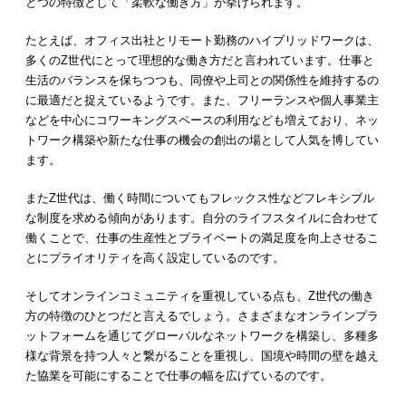
とつの特徴として「柔軟な働き方」が挙げられます。
たとえば、オフィス出社とリモート勤務のハイブリッドワークは、
多くのZ世代にとって理想的な働き方だと言われています。仕事と
生活のバランスを保ちつつも、同僚や上司との関係性を維持するの
に最適だと捉えているようです。また、フリーランスや個人事業主
などを中心にコワーキングスペースの利用なども増えており、ネッ
トワーク構築や新たな仕事の機会の創出の場として人気を博してい
ます。
またZ世代は、働く時間についてもフレックス性などフレキシブル
な制度を求める傾向があります。自分のライフスタイルに合わせて
働くことで、仕事の生産性とプライベートの満足度を向上させるこ
とにプライオリティを高く設定しているのです。
そしてオンラインコミュニティを重視している点も、Z世代の働き
方の特徴のひとつだと言えるでしょう。さまざまなオンラインプラ
ットフォームを通じてグローバルなネットワークを構築し、多種多
様な背景を持つ人々と繋がることを重視し、国境や時間の壁を越え
た協業を可能にすることで仕事の幅を広げているのです。