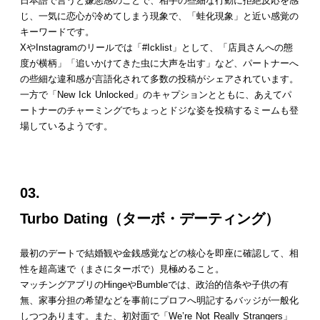
日本語で言うと嫌悪感のことで、相手の些細な行動に拒絶反応を感
じ、一気に恋心が冷めてしまう現象で、「蛙化現象」と近い感覚の
キーワードです。
XやInstagramのリールでは「#Icklist」として、「店員さんへの態
度が横柄」「追いかけてきた虫に大声を出す」など、パートナーへ
の些細な違和感が言語化されて多数の投稿がシェアされています。
一方で「New Ick Unlocked」のキャプションとともに、あえてパ
ートナーのチャーミングでちょっとドジな姿を投稿するミームも登
場しているようです。
03.
Turbo Dating（ターボ・デーティング）
最初のデートで結婚観や金銭感覚などの核心を即座に確認して、相
性を超高速で（まさにターボで）見極めること。
マッチングアプリのHingeやBumbleでは、政治的信条や子供の有
無、家事分担の希望などを事前にプロフへ明記するバッジが一般化
しつつあります。また、初対面で「We’re Not Really Strangers」