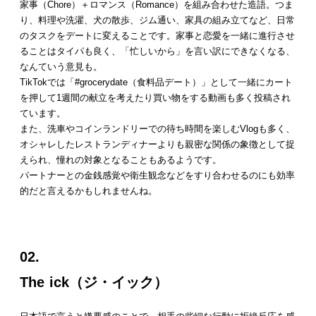
家事（Chore）＋ロマンス（Romance）を組み合わせた造語。つま
り、料理や洗濯、犬の散歩、ジム通い、家具の組み立てなど、日常
のタスクをデートに変えることです。家事と恋愛を一緒に進行させ
ることはタイパも良く、「忙しいから」を言い訳にできなくなる、
なんていう意見も。
TikTokでは「#grocerydate（食料品デート）」として一緒にカート
を押して1週間の献立を考えたり買い物をする動画も多く投稿され
ています。
また、洗車やコインランドリーでの待ち時間を楽しむVlogも多く、
オシャレしたレストランディナーよりも親密な関係の象徴として捉
えられ、憧れの対象となることもあるようです。
パートナーとの金銭感覚や衛生観念などをすり合わせるのにも効率
的だと言えるかもしれませんね。
02.
The ick（ジ・イック）