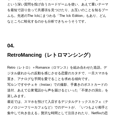
という深い質問を投げ合うカードゲームを使い、あえて重いテーマ
を最短で語り合って共通項を見つけたり、お互いのことを知るブー
ムも。先述のThe Ickにまつわる「The Ick Edition」もあり、どん
なところに蛙化するのかも分析できちゃうそうです。
04.
RetroMancing（レトロマンシング）
Retro（レトロ）＋Romance（ロマンス）を組み合わせた造語。デ
ジタル疲れからの反動を感じさせる恋愛のカタチで、一旦スマホを
置き、アナログな手間を愛でることを求める傾向です。
写ルンですやチェキ（Instax）での撮影、手書きのポストカードの
送付、あえて公衆電話から声を届けるといった「不便さの演出」を
楽しみます。
最近では、スマホを預けて入店するデジタルデトックスカフェ（テ
クノロジーフリーカフェなど）でのデートが、「いつもより相手と
集中して向き合える」贅沢な時間として注目されたり、Netflixの恋