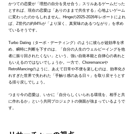
かつての恋愛が「理想の自分を見せ合う」スリルあるゲームだった
とすれば、現在の恋愛は「ありのままで共生する」心地よいゲーム
に変わったのかもしれません。Hingeの2025-2026年レポートによれ
ば、Z世代の約84%が「より深く、真実味のあるつながり」を求め
ているそうです。
Turbo Dating（ターボ・デーティング）のように彼らが超効率を求
め、瞬時に判断を下すのは、「自分の人生のウェルビーイングを他
者に振り回されたくない」という、強い自衛本能と自律心の表れと
もいえるのではないでしょうか。一方で、Choremanceや
RetroMancingのように、あえて日常や不便を楽しむのは、効率化さ
れすぎた世界で失われた「手触り感のある日々」を取り戻そうとす
る揺り戻しでしょう。
つまり今の恋愛は、いかに「自分らしくいられる環境を、相手と共
に作れるか」という共同プロジェクトの側面が強まっているようで
す。