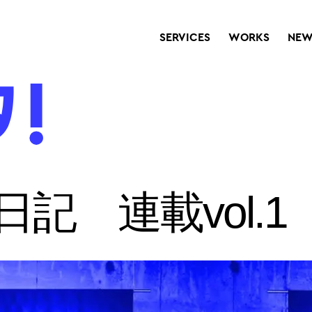
SERVICES
WORKS
NEW
日記 連載vol.1