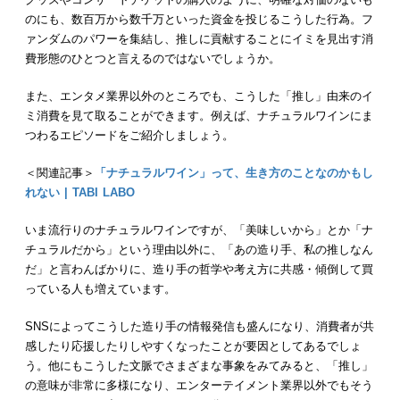
のにも、数百万から数千万といった資金を投じるこうした行為。フ
ァンダムのパワーを集結し、推しに貢献することにイミを見出す消
費形態のひとつと言えるのではないでしょうか。
また、エンタメ業界以外のところでも、こうした「推し」由来のイ
ミ消費を見て取ることができます。例えば、ナチュラルワインにま
つわるエピソードをご紹介しましょう。
＜関連記事＞
「ナチュラルワイン」って、生き方のことなのかもし
れない | TABI LABO
いま流行りのナチュラルワインですが、「美味しいから」とか「ナ
チュラルだから」という理由以外に、「あの造り手、私の推しなん
だ」と言わんばかりに、造り手の哲学や考え方に共感・傾倒して買
っている人も増えています。
SNSによってこうした造り手の情報発信も盛んになり、消費者が共
感したり応援したりしやすくなったことが要因としてあるでしょ
う。他にもこうした文脈でさまざまな事象をみてみると、「推し」
の意味が非常に多様になり、エンターテイメント業界以外でもそう