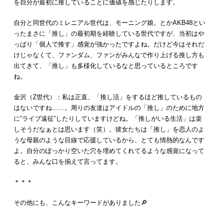
を自分が最初に推していることに価値を感じたりします。
自分と同世代のミレニアル世代は、モーニング娘。とかAKB48とい
ったまさに「推し」の最初期を経験している世代ですが、当初はや
っぱり「個人で推す」感覚が強かったですよね。だけど今はそれだ
けじゃなくて、ファンダム、ファンがみんなで作り上げる推し方も
出てきて、「推し」も多様化しているなと思っているところです
ね。
金沢（Z世代）：私は正直、「推し活」をするほど推しているもの
はないですね……。周りの友達はアイドルの「推し」のために地方
に“ライブ遠征”したりしていますけどね。「推しがいる生活」は楽
しそうだなぁとは思います（笑）。彼女たちは「推し」を恋人のよ
うな母親のような目線で応援しているから、とても情熱的なんです
よ。自分のぽっかり空いた穴を埋めてくれてるような感覚になって
ると、みんな口を揃えて言ってます。
＊＊＊
その他にも、こんなキーワードがありました🔎