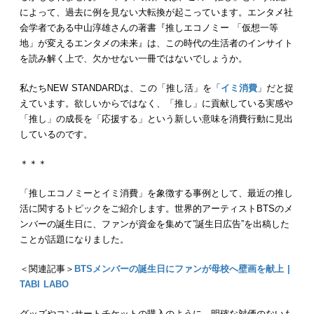
によって、過去に例を見ない大転換が起こっています。エンタメ社
会学者である中山淳雄さんの著書『推しエコノミー 「仮想一等
地」が変えるエンタメの未来』は、この時代の生活者のインサイト
を読み解く上で、欠かせない一冊ではないでしょうか。
私たちNEW STANDARDは、この「推し活」を「
イミ消費
」だと捉
えています。欲しいからではなく、「推し」に貢献している実感や
「推し」の成長を「応援する」という新しい意味を消費行動に見出
しているのです。
＊＊＊
「推しエコノミーとイミ消費」を象徴する事例として、最近の推し
活に関するトピックをご紹介します。世界的アーティストBTSのメ
ンバーの誕生日に、ファンが資金を集めて”誕生日広告”を出稿した
ことが話題になりました。
＜関連記事＞
BTSメンバーの誕生日にファンが母校へ壁画を献上 |
TABI LABO
グッズやコンサートチケットの購入のように、明確な対価のないも