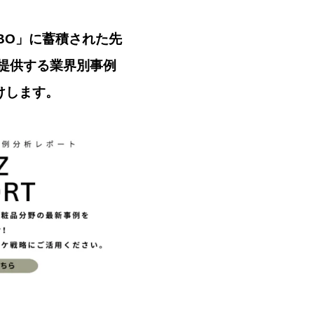
ABO」に蓄積された先
提供する業界別事例
届けします。