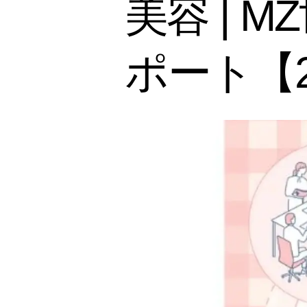
美容 | 
ポート【2