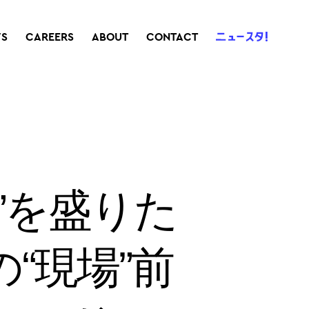
S
CAREERS
ABOUT
CONTACT
”を盛りた
“現場”前