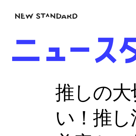
推しの大
い！推し