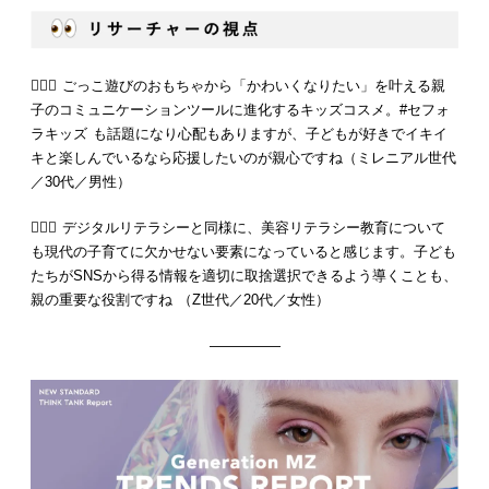
💁🏻‍♂️ ごっこ遊びのおもちゃから「かわいくなりたい」を叶える親
子のコミュニケーションツールに進化するキッズコスメ。#セフォ
ラキッズ も話題になり心配もありますが、子どもが好きでイキイ
キと楽しんでいるなら応援したいのが親心ですね（ミレニアル世代
／30代／男性）
💁🏻‍♀️ デジタルリテラシーと同様に、美容リテラシー教育について
も現代の子育てに欠かせない要素になっていると感じます。子ども
たちがSNSから得る情報を適切に取捨選択できるよう導くことも、
親の重要な役割ですね （Z世代／20代／女性）
—————