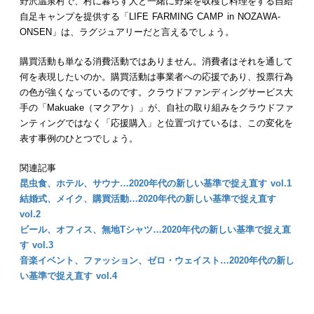
野沢温泉村で、村に暮らす人と一緒に野菜を収穫し料理をする自給
自足キャンプを提供する「LIFE FARMING CAMP in NOZAWA-
ONSEN」は、ラグジュアリーだと言えるでしょう。
購買活動も単なる消費活動ではありません。消費者はそれを通して
何を表現したいのか。購買活動は事業者への応援であり、投票行為
の色が強くなっているのです。クラウドファンディングサービス大
手の「Makuake（マクアケ）」が、自社の取り組みをクラウドファ
ンティングではなく「応援購入」と位置づけているは、この変化を
表す事例のひとつでしょう。
関連記事
昆虫食、ホテル、サウナ…2020年代の新しい基準で捉え直す vol.1
結婚式、メイク、購買活動…2020年代の新しい基準で捉え直す
vol.2
ビール、オフィス、無地Tシャツ…2020年代の新しい基準で捉え直
す vol.3
音楽イベント、ファッション、ゼロ・ウェイスト…2020年代の新し
い基準で捉え直す vol.4