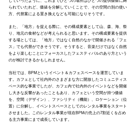
していったように、これまでひとつの場所はひとつの提供価値に縛
られていたれど、価値を分解していくことで、その空間の別の使い
方、代替案による置き換えなども可能になりそうです。
また、「地方」を捉える際に、その構成要素として山、森、海、祭
り、地元の食材などが考えられると思います。その構成要素を提供
する場としては、「地方」ではなく自然のなかで開催される「フェ
ス」でも代替ができそうです。そうすると、音楽だけではなく自然
をより楽しむことにフォーカスしたフェスティバルのあり方という
のが検討できるかもしれません。
当社では、BPMというイベント＆カフェスペースを運営していま
す。カフェとして社内外のさまざまな方に開放したコミュニティス
ペース的な事業でしたが、カフェ内で社内外のイベントなどを開催
し大きな反響があったこともあり、カフェという空間が持つ価値
を、空間（デザイン）、ファシリティ（機能）、ロケーション（位
置）に分解し、イベントスペースとしてのレンタル事業をスタート
させました。このレンタル事業が現在BPMの売上の7割近くを占め
る主力事業にまで成長しています。