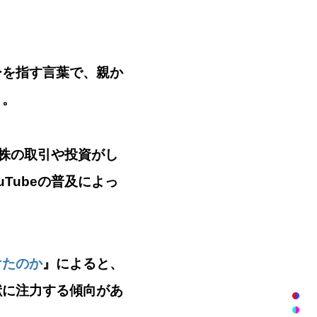
ーを指す言葉で、親か
と。
、株の取引や投資がし
Tubeの普及によっ
けたのか
』によると、
献に注力する傾向があ