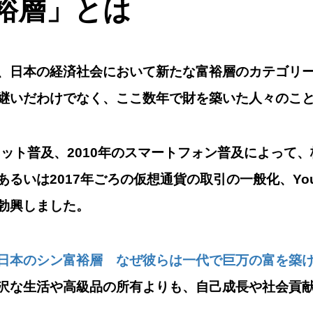
裕層
」とは
、日本の経済社会において新たな富裕層のカテゴリ
継いだわけでなく、ここ数年で財を築いた人々のこ
ネット普及、2010年のスマートフォン普及によって
るいは2017年ごろの仮想通貨の取引の一般化、You
勃興しました。
日本のシン富裕層 なぜ彼らは一代で巨万の富を築
沢な生活や高級品の所有よりも、自己成長や社会貢