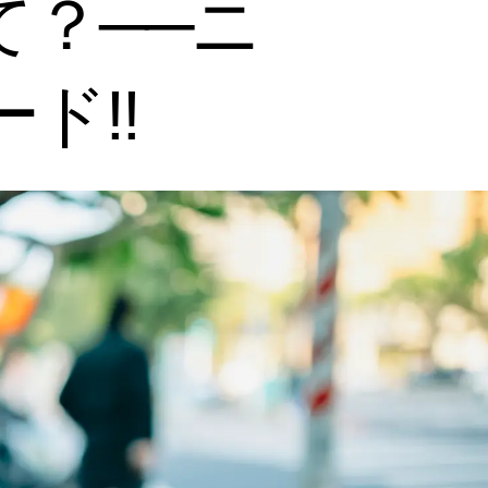
？──ニ
ド!!