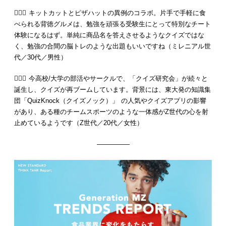
💁🏻‍♂️ キットカットとピザハットの異例のコラボ。片手で手軽に食
べられる背徳グルメは、勉強を頑張る受験生にとって特別なチート
体験になるはず。単純に商品名を答えさせるようなクイズではな
く、勉強の合間の脳トレのような出題もいいですね（ミレニアル世
代／30代／男性）
💁🏻‍♀️ 今高校/大学の部活やサークルで、「クイズ研究会」が続々と
誕生し、クイズが再ブームしています。背景には、東大発の知識集
団「QuizKnock（クイズノック）」 の人気やクイズアプリの影響
があり、ある種のチームスポーツのような一体感がZ世代の心を射
止めているようです（Z世代／20代／女性）
—————