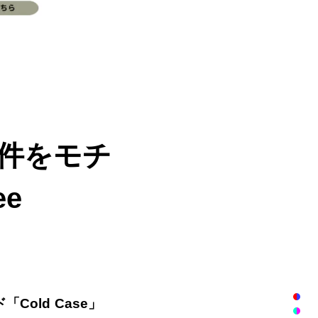
事件をモチ
e
「Cold Case」