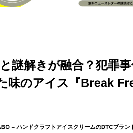
—————
イスと謎解きが融合？犯罪
味のアイス『Break Fre
ABI LABO – ハンドクラフトアイスクリームのDTCブランド