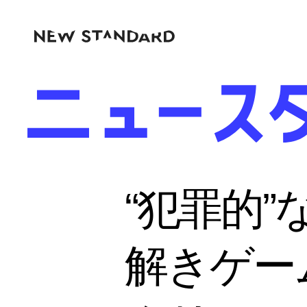
“犯罪的
解きゲー