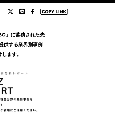
ABO」に蓄積された先
提供する業界別事例
届けします。