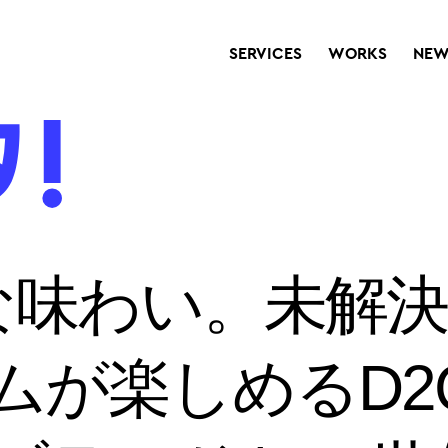
SERVICES
WORKS
NEW
”な味わい。未解
ムが楽しめるD2