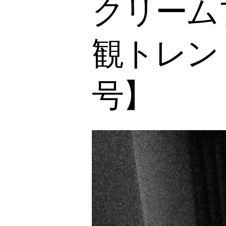
クリームブ
観トレン
号】